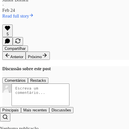
·
Feb 24
Read full story
5
Compartilhar
Anterior
Próximo
Discussão sobre este post
Comentários
Restacks
Principais
Mais recentes
Discussões
Nenhuma publicação