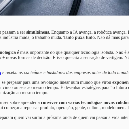
 e passam a ser
simultâneas
. Enquanto a IA avança, a robótica avança. 
a indústria muda, o trabalho muda.
Tudo puxa tudo
. Não dá mais para
nológica
é mais importante do que qualquer tecnologia isolada. Não é 
 + novas formas de decisão. É isso que cria a sensação de vertigem. N
p
e receba os conteúdos e bastidores das empresas antes de todo mund
. É se preparar para uma revolução linear num mundo que virou
exponenc
r cinco ou seis ao mesmo tempo. É desenhar estratégias para “o futuro
rganização ao mesmo tempo.
i ser sobre aprender a
conviver com várias tecnologias novas colidin
ai começar a repensar produto, operação, gente, cultura, modelo mental
separam quem vai surfar a próxima onda de quem vai passar a vida inte