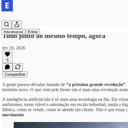
Inscreva-se
Entrar
Tudo junto ao mesmo tempo, agora
fev 26, 2026
5
Compartilhar
A gente passou décadas falando de
“a próxima grande revolução”
.
território novo. O que vem pela frente não é mais uma revolução iso
A inteligência artificial não é só mais uma tecnologia na fila. Ela v
autônomos, torna viável a automação em escala industrial, muda a ló
fábrica, como se vende, como se atende um cliente. Não é que essas 
movimento
.