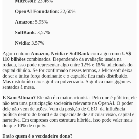
Microsoft
: 23,46%
OpenAI Foundation
: 22,60%
Amazon
: 5,95%
SoftBank
: 3,57%
Nvidia
: 3,57%
Agora entram
Amazon, Nvidia e SoftBank
com algo como
US$
110 bilhões
combinados. Dependendo da avaliação usada na
rodada, isso pode representar algo entre
12% e 15%
adicionais do
capital diluído. Se for confirmado nesses termos, a Microsoft deixa
de ser a única força dominante e o captable fica mais distribuído.
Mas distribuído não significa pulverizado. Significa mais gigantes
sentados à mesa.
E Sam Altman?
Ele não é o maior acionista. Pelo que é público, ele
não tem uma participação societária relevante na OpenAI. O poder
dele não vem de ações. Vem da posição de CEO, da influência
política dentro do board e da capacidade de articular visão, capital e
narrativa. Em empresas com estrutura híbrida, isso pode valer mais
do que 10% de equity.
Então
quem é o verdadeiro dono?