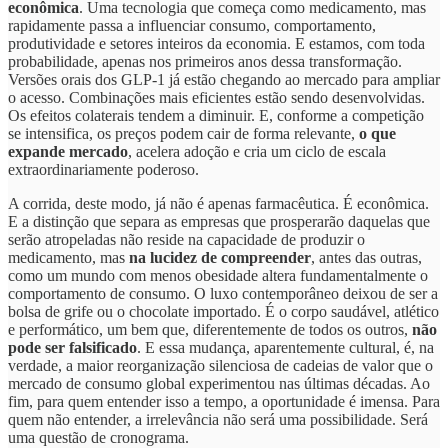
econômica
. Uma tecnologia que começa como medicamento, mas
rapidamente passa a influenciar consumo, comportamento,
produtividade e setores inteiros da economia. E estamos, com toda
probabilidade, apenas nos primeiros anos dessa transformação.
Versões orais dos GLP-1 já estão chegando ao mercado para ampliar
o acesso. Combinações mais eficientes estão sendo desenvolvidas.
Os efeitos colaterais tendem a diminuir. E, conforme a competição
se intensifica, os preços podem cair de forma relevante,
o que
expande mercado
, acelera adoção e cria um ciclo de escala
extraordinariamente poderoso.
A corrida, deste modo, já não é apenas farmacêutica. É econômica.
E a distinção que separa as empresas que prosperarão daquelas que
serão atropeladas não reside na capacidade de produzir o
medicamento, mas
na lucidez de compreender
, antes das outras,
como um mundo com menos obesidade altera fundamentalmente o
comportamento de consumo. O luxo contemporâneo deixou de ser a
bolsa de grife ou o chocolate importado. É o corpo saudável, atlético
e performático, um bem que, diferentemente de todos os outros,
não
pode ser falsificado
. E essa mudança, aparentemente cultural, é, na
verdade, a maior reorganização silenciosa de cadeias de valor que o
mercado de consumo global experimentou nas últimas décadas. Ao
fim, para quem entender isso a tempo, a oportunidade é imensa. Para
quem não entender, a irrelevância não será uma possibilidade. Será
uma questão de cronograma.