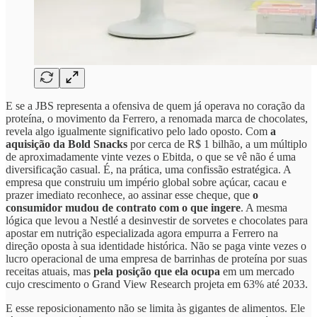
E se a JBS representa a ofensiva de quem já operava no coração da
proteína, o movimento da Ferrero, a renomada marca de chocolates,
revela algo igualmente significativo pelo lado oposto. Com
a
aquisição da Bold Snacks
por cerca de R$ 1 bilhão, a um múltiplo
de aproximadamente vinte vezes o Ebitda, o que se vê não é uma
diversificação casual. É, na prática, uma confissão estratégica. A
empresa que construiu um império global sobre açúcar, cacau e
prazer imediato reconhece, ao assinar esse cheque, que
o
consumidor mudou de contrato com o que ingere
. A mesma
lógica que levou a Nestlé a desinvestir de sorvetes e chocolates para
apostar em nutrição especializada agora empurra a Ferrero na
direção oposta à sua identidade histórica. Não se paga vinte vezes o
lucro operacional de uma empresa de barrinhas de proteína por suas
receitas atuais, mas
pela posição que ela ocupa
em um mercado
cujo crescimento o Grand View Research projeta em 63% até 2033.
E esse reposicionamento não se limita às gigantes de alimentos. Ele