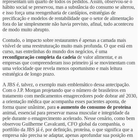
representam um quarto de todos os pedidos. Assim, observou-se o
hábito social se preservou, mas a substância do consumo se alterou,
e isso força uma reengenharia de cardápios, estratégias de
precificação e modelos de rentabilidade que o setor de alimentação
fora do lar simplesmente não havia previsto, afinal, tudo aconteceu
de modo muito abrupto.
Contudo, o impacto sobre restaurantes é apenas a camada mais
visível de uma reestruturação muito mais profunda. O que está em
curso, nas entrelinhas do mundo dos negócios, é uma
reconfiguração completa da cadeia
de valor alimentar, e as
empresas que compreenderam isso primeiro já se movimentam com
uma velocidade que revela menos oportunismo e mais leitura
estratégica de longo prazo.
A JBS é, talvez, o exemplo mais emblemático dessa antecipação.
Com o J.P. Morgan projetando que o número de brasileiros em
tratamento com medicamentos emagrecedores pode dobrar até 2030,
a orientação médica que acompanha esses pacientes aponta, de
forma quase unânime, para
o aumento do consumo de proteína
animal, essencial para preservar massa muscular e integridade da
pele durante o emagrecimento acelerado. Nesse cenário, como bem
observou Guilherme Cavalcanti, CFO global da companhia, o
portfólio da JBS já é, por definição, proteína, o que significa que a
empresa não precisa se adaptar, apenas aprofundar sua posição em