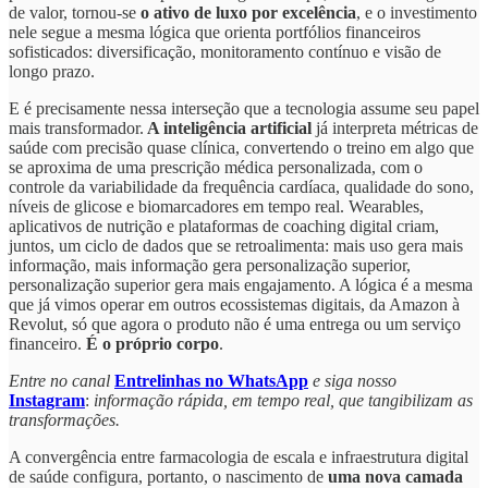
de valor, tornou-se
o ativo de luxo por excelência
, e o investimento
nele segue a mesma lógica que orienta portfólios financeiros
sofisticados: diversificação, monitoramento contínuo e visão de
longo prazo.
E é precisamente nessa interseção que a tecnologia assume seu papel
mais transformador.
A inteligência artificial
já interpreta métricas de
saúde com precisão quase clínica, convertendo o treino em algo que
se aproxima de uma prescrição médica personalizada, com o
controle da variabilidade da frequência cardíaca, qualidade do sono,
níveis de glicose e biomarcadores em tempo real. Wearables,
aplicativos de nutrição e plataformas de coaching digital criam,
juntos, um ciclo de dados que se retroalimenta: mais uso gera mais
informação, mais informação gera personalização superior,
personalização superior gera mais engajamento. A lógica é a mesma
que já vimos operar em outros ecossistemas digitais, da Amazon à
Revolut, só que agora o produto não é uma entrega ou um serviço
financeiro.
É o próprio corpo
.
Entre no canal
Entrelinhas no WhatsApp
e siga nosso
Instagram
:
informação rápida, em tempo real, que tangibilizam as
transformações.
A convergência entre farmacologia de escala e infraestrutura digital
de saúde configura, portanto, o nascimento de
uma nova camada