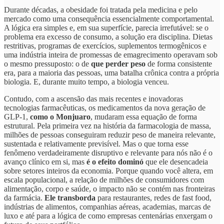
Durante décadas, a obesidade foi tratada pela medicina e pelo
mercado como uma consequência essencialmente comportamental.
A lógica era simples e, em sua superfície, parecia irrefutável: se o
problema era excesso de consumo, a solução era disciplina. Dietas
restritivas, programas de exercícios, suplementos termogênicos e
uma indústria inteira de promessas de emagrecimento operavam sob
o mesmo pressuposto: o de
que perder peso
de forma consistente
era, para a maioria das pessoas, uma batalha crônica contra a própria
biologia. E, durante muito tempo, a biologia venceu.
Contudo, com a ascensão das mais recentes e inovadoras
tecnologias farmacêuticas, os medicamentos da nova geração de
GLP-1,
como o Monjuaro
, mudaram essa equação de forma
estrutural. Pela primeira vez na história da farmacologia de massa,
milhões de pessoas conseguiram reduzir peso de maneira relevante,
sustentada e relativamente previsível. Mas o que torna esse
fenômeno verdadeiramente disruptivo e relevante para nós não é o
avanço clínico em si, mas
é o efeito dominó
que ele desencadeia
sobre setores inteiros da economia. Porque quando você altera, em
escala populacional, a relação de milhões de consumidores com
alimentação, corpo e saúde, o impacto não se contém nas fronteiras
da farmácia.
Ele transborda
para restaurantes, redes de fast food,
indústrias de alimentos, companhias aéreas, academias, marcas de
luxo e até para a lógica de como empresas centenárias enxergam o