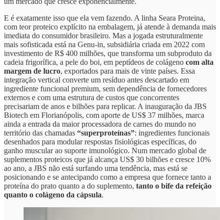
um mercado que cresce exponencialmente.
E é exatamente isso que ela vem fazendo. A linha Seara Proteina,
com teor proteico explícito na embalagem, já atende à demanda mais
imediata do consumidor brasileiro. Mas a jogada estruturalmente
mais sofisticada está na Genu-in, subsidiária criada em 2022 com
investimento de R$ 400 milhões, que transforma um subproduto da
cadeia frigorífica, a pele do boi, em peptídeos de colágeno
com alta
margem de lucro
, exportados para mais de vinte países. Essa
integração vertical converte um resíduo antes descartado em
ingrediente funcional premium, sem dependência de fornecedores
externos e com uma estrutura de custos que concorrentes
precisariam de anos e bilhões para replicar. A inauguração da JBS
Biotech em Florianópolis, com aporte de US$ 37 milhões, marca
ainda a entrada da maior processadora de carnes do mundo no
território das chamadas
“superproteínas”
: ingredientes funcionais
desenhados para modular respostas fisiológicas específicas, do
ganho muscular ao suporte imunológico. Num mercado global de
suplementos proteicos que já alcança US$ 30 bilhões e cresce 10%
ao ano, a JBS não está surfando uma tendência, mas está se
posicionando e se antecipando como a empresa que fornece tanto a
proteína do prato quanto a do suplemento,
tanto o bife da refeição
quanto o colágeno da cápsula
.