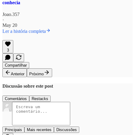
conhecia
Joao.357
·
May 20
Ler a história completa
3
Compartilhar
Anterior
Próximo
Discussão sobre este post
Comentários
Restacks
Principais
Mais recentes
Discussões