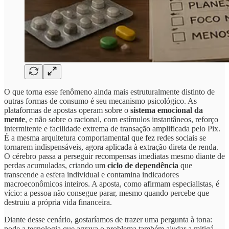
O que torna esse fenômeno ainda mais estruturalmente distinto de
outras formas de consumo é seu mecanismo psicológico. As
plataformas de apostas operam sobre o
sistema emocional da
mente
, e não sobre o racional, com estímulos instantâneos, reforço
intermitente e facilidade extrema de transação amplificada pelo Pix.
É a mesma arquitetura comportamental que fez redes sociais se
tornarem indispensáveis, agora aplicada à extração direta de renda.
O cérebro passa a perseguir recompensas imediatas mesmo diante de
perdas acumuladas, criando um
ciclo de dependência
que
transcende a esfera individual e contamina indicadores
macroeconômicos inteiros. A aposta, como afirmam especialistas, é
vício: a pessoa não consegue parar, mesmo quando percebe que
destruiu a própria vida financeira.
Diante desse cenário, gostaríamos de trazer uma pergunta à tona:
pode a tecnologia que agrava o problema também ajudar a mitigá-