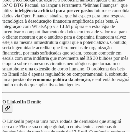
lo? O BTG Pactual, ao lançar a ferramenta “Minhas Finanças”, que
utiliza
inteligência artificial para prever gastos
futuros e consolida
dados via Open Finance, sinaliza que há espaço para uma resposta
tecnológica à deseducação financeira amplificada pelas bets. A
integração com WhatsApp via LLM própria e a estratégia de
incentivar o compartilhamento de dados em troca de valor real para
o cliente mostram que o antídoto para a dopamina financeira talvez
esteja na mesma infraestrutura digital que a potencializou. Contudo,
seria ingenuidade acreditar que ferramentas de organização
financeira, por mais sofisticadas que sejam, possam competir em
escala com uma indústria que movimenta até R$ 30 bilhões por mês
e opera sobre os mesmos circuitos neurológicos que tornaram o
smartphone uma extensão do corpo humano. O problema das bets
no Brasil não é apenas regulatório ou comportamental; é, sobretudo,
uma questão
de economia política da atenção
, e enfrentá-lo exigirá
muito mais do que aplicativos inteligentes.
O LinkedIn Demite
O LinkedIn prepara uma nova rodada de demissões que atingirá
cerca de 5% de sua equipe global, o equivalente a centenas de
funcionários de uma base de mais de 17,5 mil. O anúncio, embora