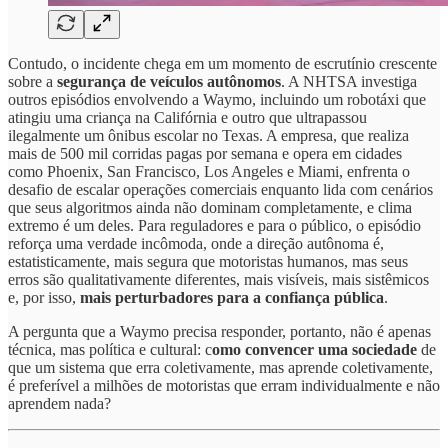
Contudo, o incidente chega em um momento de escrutínio crescente
sobre a
segurança de veículos autônomos
. A NHTSA investiga
outros episódios envolvendo a Waymo, incluindo um robotáxi que
atingiu uma criança na Califórnia e outro que ultrapassou
ilegalmente um ônibus escolar no Texas. A empresa, que realiza
mais de 500 mil corridas pagas por semana e opera em cidades
como Phoenix, San Francisco, Los Angeles e Miami, enfrenta o
desafio de escalar operações comerciais enquanto lida com cenários
que seus algoritmos ainda não dominam completamente, e clima
extremo é um deles. Para reguladores e para o público, o episódio
reforça uma verdade incômoda, onde a direção autônoma é,
estatisticamente, mais segura que motoristas humanos, mas seus
erros são qualitativamente diferentes, mais visíveis, mais sistêmicos
e, por isso,
mais perturbadores para a confiança pública
.
A pergunta que a Waymo precisa responder, portanto, não é apenas
técnica, mas política e cultural: c
omo convencer uma sociedade
de
que um sistema que erra coletivamente, mas aprende coletivamente,
é preferível a milhões de motoristas que erram individualmente e não
aprendem nada?