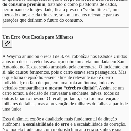
do consumo premium
, tratando-o como plataforma de dados,
performance e longevidade, ficará preso no “velho fitness”, um
mercado que, a cada trimestre, se torna menos relevante para as
gerações que definem o futuro do consumo.
Um Erro Que Escala para Milhares
A Waymo anunciou o recall de 3.791 robotáxis nos Estados Unidos
após um de seus veículos avançar sobre uma via inundada em San
Antonio, no Texas, sendo arrastado pela correnteza. O incidente, em
si, não causou ferimentos, pois o carro estava sem passageiros. Mas
o que torna o episódio essencialmente relevante não é o erro
individual; é o fato de que, em uma frota autônoma, todos os
veículos compartilham
o mesmo “cérebro digital”
. Assim, se um
carro tomou a decisão de atravessar a enchente, talvez, todos os
outros fariam o mesmo. O recall, portanto, não foi uma reação a
milhares de falhas, mas a prevenção de milhares de falhas a partir de
uma única.
Essa dinâmica expõe a dualidade mais fundamental da direção
autônoma: a
escalabilidade do erro
e a escalabilidade da correção.
No modelo tradicional, um motorista humano erra sozinho, e sua