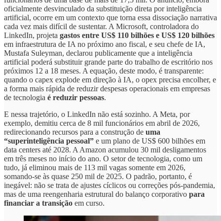
oficialmente desvinculado da substituição direta por inteligência
artificial, ocorre em um contexto que torna essa dissociação narrativa
cada vez mais difícil de sustentar. A Microsoft, controladora do
LinkedIn, projeta
gastos entre US$ 110 bilhões e US$ 120 bilhões
em infraestrutura de IA no próximo ano fiscal, e seu chefe de IA,
Mustafa Suleyman, declarou publicamente que a inteligência
artificial poderá substituir grande parte do trabalho de escritório nos
próximos 12 a 18 meses. A equação, deste modo, é transparente:
quando o capex explode em direção à IA, o opex precisa encolher, e
a forma mais rápida de reduzir despesas operacionais em empresas
de tecnologia
é reduzir pessoas
.
E nessa trajetório, o LinkedIn não está sozinho. A Meta, por
exemplo, demitiu cerca de 8 mil funcionários em abril de 2026,
redirecionando recursos para a construção de
uma
“superinteligência pessoal”
e um plano de US$ 600 bilhões em
data centers até 2028. A Amazon acumulou 30 mil desligamentos
em três meses no início do ano. O setor de tecnologia, como um
tudo, já eliminou mais de 113 mil vagas somente em 2026,
somando-se às quase 250 mil de 2025. O padrão, portanto, é
inegável: não se trata de ajustes cíclicos ou correções pós-pandemia,
mas de uma reengenharia estrutural do balanço corporativo
para
financiar a transição
em curso.