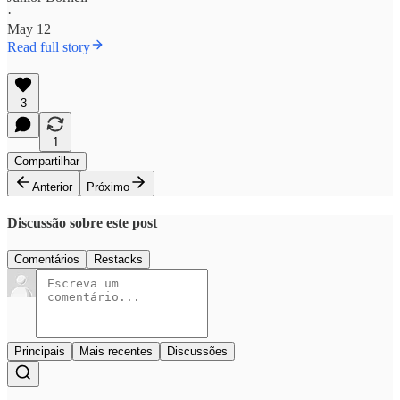
·
May 12
Read full story
3
1
Compartilhar
Anterior
Próximo
Discussão sobre este post
Comentários
Restacks
Principais
Mais recentes
Discussões