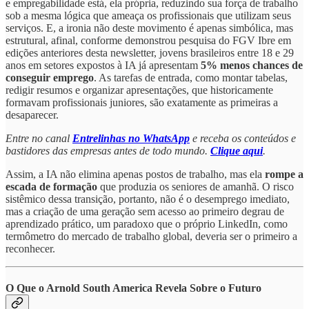
e empregabilidade está, ela própria, reduzindo sua força de trabalho
sob a mesma lógica que ameaça os profissionais que utilizam seus
serviços. E, a ironia não deste movimento é apenas simbólica, mas
estrutural, afinal, conforme demonstrou pesquisa do FGV Ibre em
edições anteriores desta newsletter, jovens brasileiros entre 18 e 29
anos em setores expostos à IA já apresentam
5% menos chances de
conseguir emprego
. As tarefas de entrada, como montar tabelas,
redigir resumos e organizar apresentações, que historicamente
formavam profissionais juniores, são exatamente as primeiras a
desaparecer.
Entre no canal
Entrelinhas no WhatsApp
e receba os conteúdos e
bastidores das empresas antes de todo mundo.
Clique aqui
.
Assim, a IA não elimina apenas postos de trabalho, mas ela
rompe a
escada de formação
que produzia os seniores de amanhã. O risco
sistêmico dessa transição, portanto, não é o desemprego imediato,
mas a criação de uma geração sem acesso ao primeiro degrau de
aprendizado prático, um paradoxo que o próprio LinkedIn, como
termômetro do mercado de trabalho global, deveria ser o primeiro a
reconhecer.
O Que o Arnold South America Revela Sobre o Futuro