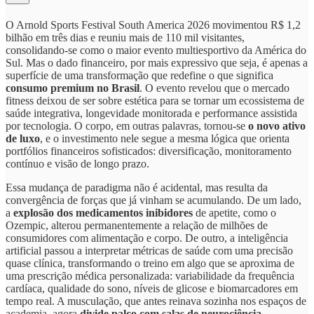
O Arnold Sports Festival South America 2026 movimentou R$ 1,2
bilhão em três dias e reuniu mais de 110 mil visitantes,
consolidando-se como o maior evento multiesportivo da América do
Sul. Mas o dado financeiro, por mais expressivo que seja, é apenas a
superfície de uma transformação que redefine o que significa
consumo premium no Brasil
. O evento revelou que o mercado
fitness deixou de ser sobre estética para se tornar um ecossistema de
saúde integrativa, longevidade monitorada e performance assistida
por tecnologia. O corpo, em outras palavras, tornou-se
o novo ativo
de luxo
, e o investimento nele segue a mesma lógica que orienta
portfólios financeiros sofisticados: diversificação, monitoramento
contínuo e visão de longo prazo.
Essa mudança de paradigma não é acidental, mas resulta da
convergência de forças que já vinham se acumulando. De um lado,
a
explosão dos medicamentos inibidores
de apetite, como o
Ozempic, alterou permanentemente a relação de milhões de
consumidores com alimentação e corpo. De outro, a inteligência
artificial passou a interpretar métricas de saúde com uma precisão
quase clínica, transformando o treino em algo que se aproxima de
uma prescrição médica personalizada: variabilidade da frequência
cardíaca, qualidade do sono, níveis de glicose e biomarcadores em
tempo real. A musculação, que antes reinava sozinha nos espaços de
academia, agora
divide palco com salas de neurociência
,