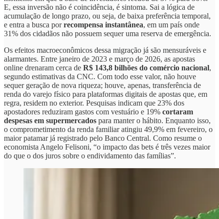
E, essa inversão não é coincidência, é sintoma. Sai a lógica de
acumulação de longo prazo, ou seja, de baixa preferência temporal,
e entra a busca por
recompensa instantânea
, em um país onde
31% dos cidadãos não possuem sequer uma reserva de emergência.
Os efeitos macroeconômicos dessa migração já são mensuráveis e
alarmantes. Entre janeiro de 2023 e março de 2026, as apostas
online drenaram cerca de
R$ 143,8 bilhões do comércio nacional
,
segundo estimativas da CNC. Com todo esse valor, não houve
sequer geração de nova riqueza; houve, apenas, transferência de
renda do varejo físico para plataformas digitais de apostas que, em
regra, residem no exterior. Pesquisas indicam que 23% dos
apostadores reduziram gastos com vestuário e 19%
cortaram
despesas em supermercados
para manter o hábito. Enquanto isso,
o comprometimento da renda familiar atingiu 49,9% em fevereiro, o
maior patamar já registrado pelo Banco Central. Como resume o
economista Angelo Felisoni, “o impacto das bets é três vezes maior
do que o dos juros sobre o endividamento das famílias”.