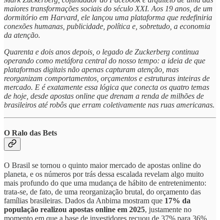
maiores transformações sociais do século XXI. Aos 19 anos, de um
dormitório em Harvard, ele lançou uma plataforma que redefiniria
conexões humanas, publicidade, política e, sobretudo, a economia
da atenção.
Quarenta e dois anos depois, o legado de Zuckerberg continua
operando como metáfora central do nosso tempo: a ideia de que
plataformas digitais não apenas capturam atenção, mas
reorganizam comportamentos, orçamentos e estruturas inteiras de
mercado. E é exatamente essa lógica que conecta os quatro temas
de hoje, desde apostas online que drenam a renda de milhões de
brasileiros até robôs que erram coletivamente nas ruas americanas.
O Ralo das Bets
O Brasil se tornou o quinto maior mercado de apostas online do
planeta, e os números por trás dessa escalada revelam algo muito
mais profundo do que uma mudança de hábito de entretenimento:
trata-se, de fato, de uma reorganização brutal, do orçamento das
famílias brasileiras. Dados da Anbima mostram que
17% da
população realizou apostas online em 2025
, justamente no
momento em que a base de investidores recuou de 37% para 36%.