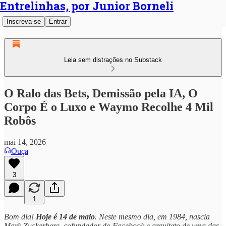
Entrelinhas, por Junior Borneli
Inscreva-se
Entrar
Leia sem distrações no Substack
O Ralo das Bets, Demissão pela IA, O
Corpo É o Luxo e Waymo Recolhe 4 Mil
Robôs
mai 14, 2026
Ouça
3
1
Bom dia!
Hoje é 14 de maio
. Neste mesmo dia, em 1984, nascia
Mark Zuckerberg, cofundador do Facebook e arquiteto de uma das