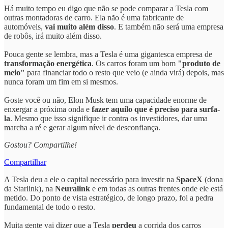
Há muito tempo eu digo que não se pode comparar a Tesla com
outras montadoras de carro. Ela não é uma fabricante de
automóveis,
vai muito além disso
. E também não será uma empresa
de robôs, irá muito além disso.
Pouca gente se lembra, mas a Tesla é uma gigantesca empresa de
transformação energética
. Os carros foram um bom
"produto de
meio"
para financiar todo o resto que veio (e ainda virá) depois, mas
nunca foram um fim em si mesmos.
Goste você ou não, Elon Musk tem uma capacidade enorme de
enxergar a próxima onda e
fazer aquilo que é preciso para surfa-
la
. Mesmo que isso signifique ir contra os investidores, dar uma
marcha a ré e gerar algum nível de desconfiança.
Gostou? Compartilhe!
Compartilhar
A Tesla deu a ele o capital necessário para investir na
SpaceX
(dona
da Starlink), na
Neuralink
e em todas as outras frentes onde ele está
metido. Do ponto de vista estratégico, de longo prazo, foi a pedra
fundamental de todo o resto.
Muita gente vai dizer que a Tesla
perdeu
a corrida dos carros