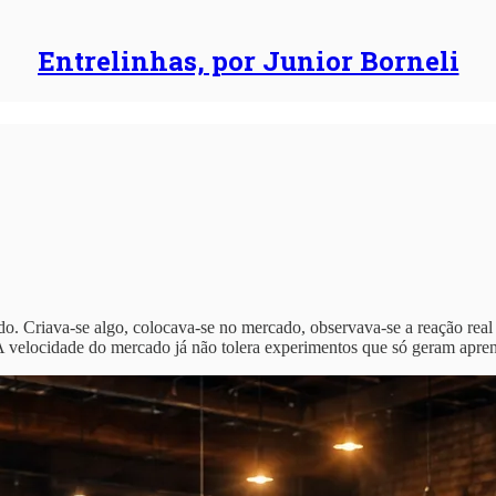
Entrelinhas, por Junior Borneli
ado. Criava-se algo, colocava-se no mercado, observava-se a reação real 
A velocidade do mercado já não tolera experimentos que só geram aprend