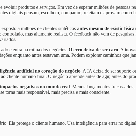
ar e evoluir produtos e serviços. Em vez de esperar milhões de pessoas 
ientes digitais pensam, escolhem, comparam, rejeitam e aprovam como 
exposto a milhões de clientes sintéticos
antes mesmo de existir fisic
 controlado, mas altamente realista. O feedback não vem de pesquisas
variados.
cado e entra na rotina dos negócios.
O erro deixa de ser caro
. A inova
ariações enquanto antes testavam uma. Podem explorar caminhos que ja
eligência artificial no coração do negócio
. A IA deixa de ser suporte ou
 ao cliente humano final. O negócio aprende antes de agir, antes do prod
 impactos negativos no mundo real
. Menos lançamentos fracassados, 
e torna mais responsável, mais precisa e mais consciente.
io. Ela protege o cliente humano. Usa inteligência para errar no digita