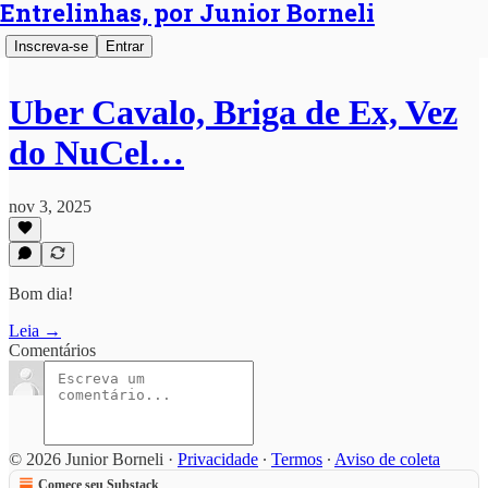
Entrelinhas, por Junior Borneli
Inscreva-se
Entrar
Uber Cavalo, Briga de Ex, Vez
do NuCel…
nov 3, 2025
Bom dia!
Leia →
Comentários
© 2026 Junior Borneli
·
Privacidade
∙
Termos
∙
Aviso de coleta
Comece seu Substack