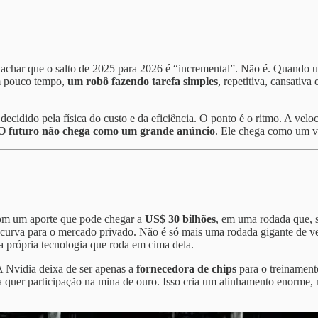
achar que o salto de 2025 para 2026 é “incremental”. Não é. Quando uma 
em pouco tempo,
um robô fazendo tarefa simples
, repetitiva, cansativ
cidido pela física do custo e da eficiência. O ponto é o ritmo. A velo
O futuro não chega como um grande anúncio
. Ele chega como um ví
m um aporte que pode chegar a
US$ 30 bilhões
, em uma rodada que, s
curva para o mercado privado. Não é só mais uma rodada gigante de ven
 a própria tecnologia que roda em cima dela.
A Nvidia deixa de ser apenas a
fornecedora de chips
para o treinament
a quer participação na mina de ouro. Isso cria um alinhamento enorme