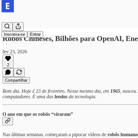
Inscreva-se
Entrar
Robôs Chineses, Bilhões para OpenAI, En
fev 23, 2026
2
Compartilhar
Bom dia. Hoje é 23 de fevereiro. Nesse mesmo dia, em
1965
, nasceu
computadores. É uma das
lendas
da tecnologia.
O ano em que os robôs “viraram”
Nas últimas semanas, começaram a pipocar vídeos de
robôs humanoi