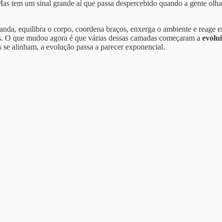
 Mas tem um sinal grande aí que passa despercebido quando a gente olh
nda, equilibra o corpo, coordena braços, enxerga o ambiente e reage em
nos. O que mudou agora é que várias dessas camadas começaram a
evolu
se alinham, a evolução passa a parecer exponencial.