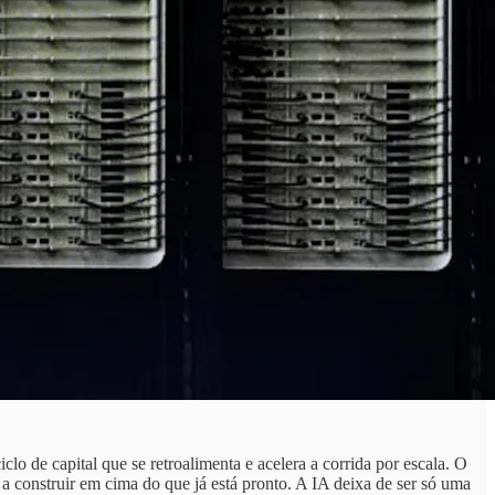
lo de capital que se retroalimenta e acelera a corrida por escala. O
o a construir em cima do que já está pronto. A IA deixa de ser só uma