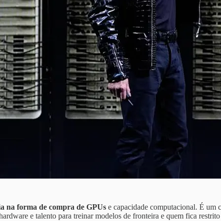
dia na forma de compra de GPUs
e capacidade computacional. É um cic
ardware e talento para treinar modelos de fronteira e quem fica restrit