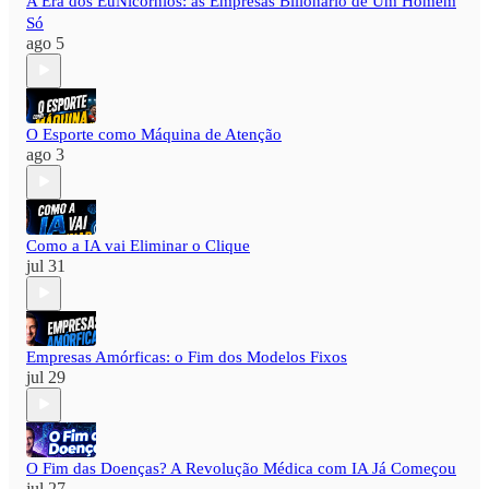
A Era dos EuNicórnios: as Empresas Bilionário de Um Homem
Só
ago 5
O Esporte como Máquina de Atenção
ago 3
Como a IA vai Eliminar o Clique
jul 31
Empresas Amórficas: o Fim dos Modelos Fixos
jul 29
O Fim das Doenças? A Revolução Médica com IA Já Começou
jul 27