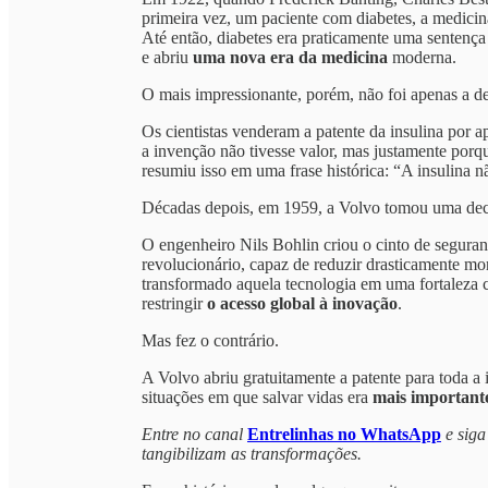
primeira vez, um paciente com diabetes, a medici
Até então, diabetes era praticamente uma sentença
e abriu
uma nova era da medicina
moderna.
O mais impressionante, porém, não foi apenas a des
Os cientistas venderam a patente da insulina por
a invenção não tivesse valor, mas justamente porq
resumiu isso em uma frase histórica: “A insulina 
Décadas depois, em 1959, a Volvo tomou uma dec
O engenheiro Nils Bohlin criou o cinto de seguranç
revolucionário, capaz de reduzir drasticamente mor
transformado aquela tecnologia em uma fortaleza co
restringir
o acesso global à inovação
.
Mas fez o contrário.
A Volvo abriu gratuitamente a patente para toda a
situações em que salvar vidas era
mais importan
Entre no canal
Entrelinhas no WhatsApp
e siga
tangibilizam as transformações.