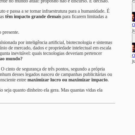
erde no mundo atual: propósito não é discurso. É decisão.
o e passa a se tornar infraestrutura para a humanidade. É
ias
têm impacto grande demais
para ficarem limitadas a
O
j
o presente.
ionada por inteligência artificial, biotecnologia e sistemas
io de mercado, dados e propriedade intelectual em escala
gunta inevitável: quais tecnologias deveriam pertencer
O
r ao mundo?
j
 O cinto de segurança de três pontos, segundo a própria
enhum desses legados nasceu de campanhas publicitárias ou
onsciente entre
maximizar lucro ou maximizar impacto
.
o seja quanto dinheiro ela gera. Mas quantas vidas ela