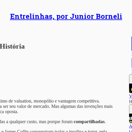
Entrelinhas, por Junior Borneli
História
V
imo de valuation, monopólio e vantagem competitiva.
H
 a ser seu valor de mercado. Mas algumas das invenções mais
ca oposta.
as a qualquer custo, mas porque foram
compartilhadas
.
A
 James Collip conseguiram isolar a insulina e tratar, pela