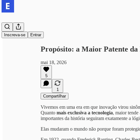
Compartilhar a partir
de0:00
Inscreva-se
Entrar
Propósito: a Maior Patente da 
mai 18, 2026
5
1
Compartilhar
Vivemos em uma era em que inovação virou sinôn
Quanto
mais exclusiva a tecnologia
, maior tende
importantes da história seguiram exatamente a lógi
Elas mudaram o mundo não porque foram protegid
Em 1922, quando Frederick Banting, Charles Best e