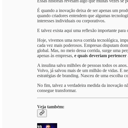
Essas histórias revelam algo que muitas vezes se p
É quando a inovação deixa de ser apenas um produt
quando criadores entendem que algumas tecnolog
interesses individuais ou corporativos.
E talvez exista aqui uma reflexão importante para 
Hoje, vivemos uma nova corrida tecnológica, impuls
cada vez mais poderosos. Empresas disputam domín
global. Mas, no meio dessa corrida, surge uma per
apenas às empresas,
e quais deveriam pertence
A insulina salva milhões de pessoas todos os anos.
Volvo, já salvou mais de um milhão de vidas. E n
estratégias de branding. Nasceu de uma escolha c
No fim, talvez a verdadeira medida da inovação nã
consegue transformar.
Veja também: