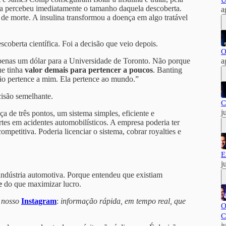
U
na percebeu imediatamente o tamanho daquela descoberta.
a
 de morte. A insulina transformou a doença em algo tratável
coberta científica. Foi a decisão que veio depois.
O
 apenas um dólar para a Universidade de Toronto. Não porque
a
ue tinha
valor demais para pertencer a poucos
. Banting
não pertence a mim. Ela pertence ao mundo.”
isão semelhante.
C
j
a de três pontos, um sistema simples, eficiente e
tes em acidentes automobilísticos. A empresa poderia ter
mpetitiva. Poderia licenciar o sistema, cobrar royalties e
E
j
 indústria automotiva. Porque entendeu que existiam
te
do que maximizar lucro.
 nosso
Instagram
:
informação rápida, em tempo real, que
O
C
j