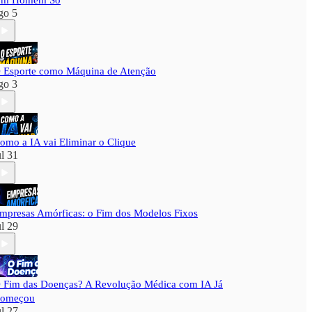
m Homem Só
go 5
 Esporte como Máquina de Atenção
go 3
omo a IA vai Eliminar o Clique
ul 31
mpresas Amórficas: o Fim dos Modelos Fixos
ul 29
 Fim das Doenças? A Revolução Médica com IA Já
omeçou
ul 27