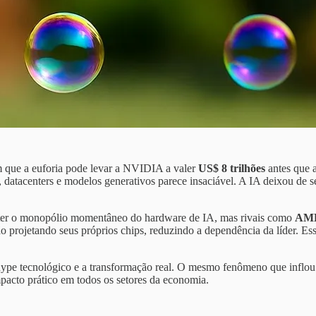
m que a euforia pode levar a NVIDIA a valer
US$ 8 trilhões
antes que a
 datacenters e modelos generativos parece insaciável. A IA deixou de se
er o monopólio momentâneo do hardware de IA, mas rivais como
AMD
ão projetando seus próprios chips, reduzindo a dependência da líder. E
hype tecnológico e a transformação real. O mesmo fenômeno que inflo
mpacto prático em todos os setores da economia.