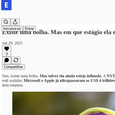
Inscreva-se
Entrar
Existe uma bolha. Mas em que estágio ela 
out 29, 2025
3
Compartilhar
Sim, existe uma bolha.
Mas talvez ela ainda esteja inflando
. A
NVI
está sozinha:
Microsoft e Apple já ultrapassaram os US$ 4 trilhões
dela estamos.