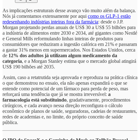
As implicações estruturais desse avanço vão muito além da balança.
Nós já comentamos extensamente por aqui
como os GLP-1 estão
redesenhando indústrias inteiras fora da farmácia
: desde o J.P.
Morgan projetando perdas anuais de US$ 30 a US$ 55 bilhões para
a indústria de alimentos entre 2030 e 2034, até gigantes como Nestlé
e General Mills reformulando linhas inteiras de produtos para
consumidores que reduziram a ingestão calórica em 21% e passaram
a gastar 31% menos em supermercados. Nos Estados Unidos, cerca
de
12% dos adultos já utilizam algum medicamento da
categoria
, e a Morgan Stanley estima que o mercado global atingirá
US$ 190 bilhões até 2035.
Assim, caso a retatrutida seja aprovada e reproduza na prática clínica
o que demonstrou no ensaio, ela não apenas expandirá o que se
entende como potencial de um fármaco para perda de peso, mas
reforçará uma tendência que já se mostra irreversível:
a
farmacologia está substituindo
, gradativamente, procedimentos
cirúrgicos, e cada avanço nessa direção reconfigura o cálculo
econômico de planos de saúde, seguradoras, cadeias de restaurantes,
redes de academias e, no limite, do próprio conceito de saúde
pública.