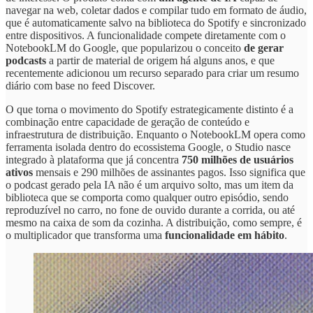
navegar na web, coletar dados e compilar tudo em formato de áudio,
que é automaticamente salvo na biblioteca do Spotify e sincronizado
entre dispositivos. A funcionalidade compete diretamente com o
NotebookLM do Google, que popularizou o conceito
de gerar
podcasts
a partir de material de origem há alguns anos, e que
recentemente adicionou um recurso separado para criar um resumo
diário com base no feed Discover.
O que torna o movimento do Spotify estrategicamente distinto é a
combinação entre capacidade de geração de conteúdo e
infraestrutura de distribuição. Enquanto o NotebookLM opera como
ferramenta isolada dentro do ecossistema Google, o Studio nasce
integrado à plataforma que já concentra
750 milhões de usuários
ativos
mensais e 290 milhões de assinantes pagos. Isso significa que
o podcast gerado pela IA não é um arquivo solto, mas um item da
biblioteca que se comporta como qualquer outro episódio, sendo
reproduzível no carro, no fone de ouvido durante a corrida, ou até
mesmo na caixa de som da cozinha. A distribuição, como sempre, é
o multiplicador que transforma uma
funcionalidade em hábito
.