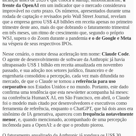
frente da OpenAI
em um indicador que o mercado considerava
improvável no curto prazo. Os números, apresentados durante uma
rodada de captação e revisados pelo Wall Street Journal, revelam
que a empresa gerou US$ 4,8 bilhões em receita apenas no primeiro
trimestre deste ano, mais do que dobrando o faturamento trimestral
em três meses, um ritmo de crescimento que, segundo o próprio
WSJ, supera o do Zoom durante a pandemia
e o de Google e Meta
na véspera de seus respectivos IPOs.
Nesse cenário, o motor dessa aceleração tem nome:
Claude Code
.
O agente de desenvolvimento de software da Anthropic já havia
ultrapassado US$ 1 bilhão em receita anualizada em novembro
passado, e sua adoção nos setores jurídico, financeiro e de
engenharia consolidou a percepção, cada vez mais difundida no
mercado, de que o Claude se tornou a
referência para uso
corporativo
nos Estados Unidos e no mundo. Portanto, este dado
confirma uma tendência que esta newsletter acompanha há meses:
na conferência HumanX AI, em São Francisco, em abril, o Claude
foi o modelo mais citado por desenvolvedores e executivos como
ferramenta de referência, enquanto o ChatGPT, que há dois anos era
sinônimo de IA generativa, apareceu com
frequência notavelmente
menor
, e, quando mencionado, acompanhado de uma percepção
incômoda para a OpenAI: a de que o produto piorou.
O faturamento anualizado da Anthropic já rondava os US$ 30