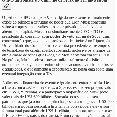
O IPO da SpaceX e o Caminho de Musk ao Trilhão Pessoal
O pedido de IPO da SpaceX, divulgado nesta semana, finalmente
expôs ao público a estrutura de poder que Elon Musk construiu
sobre a empresa mais valiosa do setor privado global. Após a
abertura de capital, Musk será simultaneamente CEO, CTO e
presidente do conselho,
com poder de voto acima de 50%
, uma
concentração que, segundo a professora de direito Ann Lipton, da
Universidade do Colorado, não encontra precedente entre empresas
de tecnologia de capital aberto, superando inclusive os arranjos de
dupla classe de ações que Google e Meta adotaram em seus IPOs.
Na prática, Musk poderá aprovar
unilateralmente decisões
que
normalmente exigem consentimento dos acionistas, incluindo fusões
e aquisições, o que alimenta a especulação de longa data sobre uma
eventual integração com a Tesla.
A dimensão financeira do evento é igualmente extraordinária. Desde
a fusão com a xAI em fevereiro, a SpaceX estima seu próprio valor
em US$ 1,25 trilhão
, e a participação majoritária de Musk pode
valer mais de US$ 600 bilhões. Somada ao restante de seu
patrimônio, que já o tornou a primeira pessoa a ultrapassar US$ 500
bilhões em riqueza pessoal, a listagem na bolsa poderá elevar sua
fortuna total para
além de US$ 1 trilhão
, um montante superior ao
PIB de 90% dos países do planeta. É uma concentração de capital