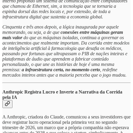
interno propondo um sistema de comunicação entre computadores
que chamou de Ethernet, sim, a tecnologia que se tornaria a
espinha dorsal das redes locais e, por extensão, de toda a
infraestrutura digital que sustenta a economia global.
Cinquenta e três anos depois, a lógica inaugurada por aquele
memorando, ou seja, a de que
conexões entre máquinas geram
mais valor
do que as máquinas isoladas, continua a governar os
acontecimentos que realmente importam. Da corrida entre modelos
de inteligência artificial à farmacologia que desafia os médicos,
passando por fortunas que ultrapassam o PIB de nações inteiras e
plataformas de áudio que aprendem a fabricar conteúdo
personalizado, o que une as histórias de hoje é uma mesma
premissa:
a infraestrutura certa, no momento certo
, redefine
mercados inteiros antes que a maioria perceba que o jogo mudou.
Anthropic Registra Lucro e Inverte a Narrativa da Corrida
pela IA
A Anthropic, criadora do Claude, comunicou a seus investidores que
deve registrar lucro operacional pela primeira vez no segundo
trimestre de 2026, um marco que a própria companhia não esperava
alcançar antes de 2028 e que coloca a startup, simbolicamente,
à