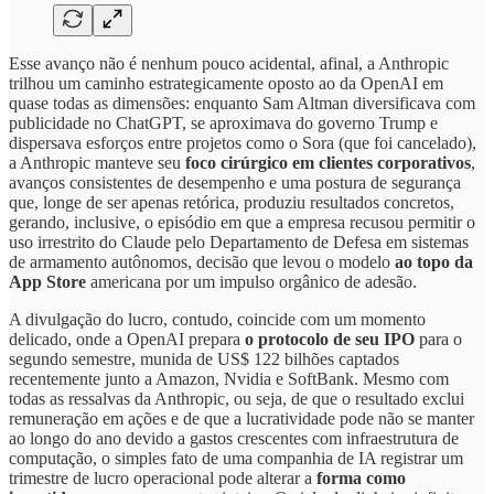
Esse avanço não é nenhum pouco acidental, afinal, a Anthropic
trilhou um caminho estrategicamente oposto ao da OpenAI em
quase todas as dimensões: enquanto Sam Altman diversificava com
publicidade no ChatGPT, se aproximava do governo Trump e
dispersava esforços entre projetos como o Sora (que foi cancelado),
a Anthropic manteve seu
foco cirúrgico em clientes corporativos
,
avanços consistentes de desempenho e uma postura de segurança
que, longe de ser apenas retórica, produziu resultados concretos,
gerando, inclusive, o episódio em que a empresa recusou permitir o
uso irrestrito do Claude pelo Departamento de Defesa em sistemas
de armamento autônomos, decisão que levou o modelo
ao topo da
App Store
americana por um impulso orgânico de adesão.
A divulgação do lucro, contudo, coincide com um momento
delicado, onde a OpenAI prepara
o protocolo de seu IPO
para o
segundo semestre, munida de US$ 122 bilhões captados
recentemente junto a Amazon, Nvidia e SoftBank. Mesmo com
todas as ressalvas da Anthropic, ou seja, de que o resultado exclui
remuneração em ações e de que a lucratividade pode não se manter
ao longo do ano devido a gastos crescentes com infraestrutura de
computação, o simples fato de uma companhia de IA registrar um
trimestre de lucro operacional pode alterar a
forma como