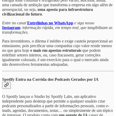
energia solar contínua e refrigerado pelo vácuo, adiciona, ainda,
uma camada de ambição que transforma a empresa em algo além de
aeroespacial, ou seja,
uma aposta para infraestrutura
civilizacional do futuro
.
Entre no canal
Entrelinhas no WhatsApp
e siga nosso
Instagram
:
informação rápida, em tempo real, que tangibilizam as
transformações.
Para investidores, o dilema é inédito e exige cautela proporcional ao
entusiasmo, pois precificar uma companhia cujo valor reside menos
no que gera hoje
e mais em apostas estruturais
que podem
redefinir setores inteiros, ou, caso fracassem, gerar correções
igualmente colossais, é um exercício para o qual o mercado ainda
não desenvolveu ferramentas adequadas.
Spotify Entra na Corrida dos Podcasts Gerados por IA
O Spotify lançou o Studio by Spotify Labs, um aplicativo
independente para desktop que permite a qualquer usuário criar
podcasts personalizados a partir de informações pessoais, como e-
mails, agendas, documentos, notas… ou simplesmente de um tópico
de interesse. O produto conta com
um agente de IA
capaz de