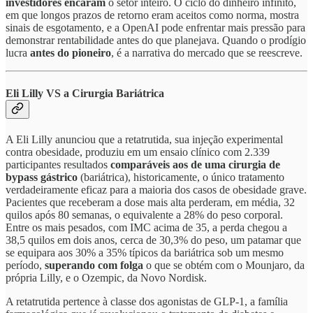
investidores encaram
o setor inteiro. O ciclo do dinheiro infinito,
em que longos prazos de retorno eram aceitos como norma, mostra
sinais de esgotamento, e a OpenAI pode enfrentar mais pressão para
demonstrar rentabilidade antes do que planejava. Quando o prodígio
lucra
antes do pioneiro
, é a narrativa do mercado que se reescreve.
Eli Lilly VS a Cirurgia Bariátrica
A Eli Lilly anunciou que a retatrutida, sua injeção experimental
contra obesidade, produziu em um ensaio clínico com 2.339
participantes resultados
comparáveis aos de uma cirurgia de
bypass gástrico
(bariátrica), historicamente, o único tratamento
verdadeiramente eficaz para a maioria dos casos de obesidade grave.
Pacientes que receberam a dose mais alta perderam, em média, 32
quilos após 80 semanas, o equivalente a 28% do peso corporal.
Entre os mais pesados, com IMC acima de 35, a perda chegou a
38,5 quilos em dois anos, cerca de 30,3% do peso, um patamar que
se equipara aos 30% a 35% típicos da bariátrica sob um mesmo
período,
superando com folga
o que se obtém com o Mounjaro, da
própria Lilly, e o Ozempic, da Novo Nordisk.
A retatrutida pertence à classe dos agonistas de GLP-1, a família