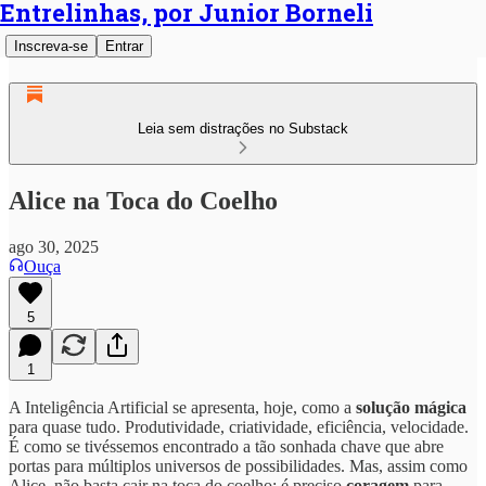
Entrelinhas, por Junior Borneli
Inscreva-se
Entrar
Leia sem distrações no Substack
Alice na Toca do Coelho
ago 30, 2025
Ouça
5
1
A Inteligência Artificial se apresenta, hoje, como a
solução mágica
para quase tudo. Produtividade, criatividade, eficiência, velocidade.
É como se tivéssemos encontrado a tão sonhada chave que abre
portas para múltiplos universos de possibilidades. Mas, assim como
Alice, não basta cair na toca do coelho: é preciso
coragem
para