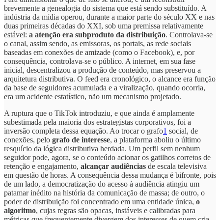
brevemente a genealogia do sistema que está sendo substituído. A
indústria da mídia operou, durante a maior parte do século XX e nas
duas primeiras décadas do XXI, sob uma premissa relativamente
estável:
a atenção era subproduto da distribuição
. Controlava-se
o canal, assim sendo, as emissoras, os portais, as rede sociais
baseadas em conexões de amizade (como o Facebook), e, por
consequência, controlava-se o público. A internet, em sua fase
inicial, descentralizou a produção de conteúdo, mas preservou a
arquitetura distributiva. O feed era cronológico, o alcance era função
da base de seguidores acumulada e a viralização, quando ocorria,
era um acidente estatístico, não um mecanismo projetado.
A ruptura que o TikTok introduziu, e que ainda é amplamente
subestimada pela maioria dos estrategistas corporativos, foi a
inversão completa dessa equação. Ao trocar o grafo
1
social, de
conexões, pelo
grafo de interesse
, a plataforma aboliu o último
resquício da lógica distributiva herdada. Um perfil sem nenhum
seguidor pode, agora, se o conteúdo acionar os gatilhos corretos de
retenção e engajamento,
alcançar audiências
de escala televisiva
em questão de horas. A consequência dessa mudança é bifronte, pois
de um lado, a democratização do acesso à audiência atingiu um
patamar inédito na história da comunicação de massa; de outro, o
poder de distribuição foi concentrado em uma entidade única,
o
algoritmo
, cujas regras são opacas, instáveis e calibradas para
métricas que frequentemente divergem dos interesses de quem cria,