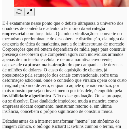
E é exatamente nesse ponto que o debate ultrapassa o universo dos
criadores de conteúdo e adentra o território da
estratégia
empresarial
com força total. Quando a viralização se converte no
mecanismo predominante de descoberta e distribuição, ela migra da
categoria de tática de marketing para a de infraestrutura de mercado.
Corporações que até ontem dependiam de mídia paga para construir
presença descobrem que competem agora com indivíduos armados
apenas de um telefone celular e de uma narrativa envolvente,
capazes de
capturar mais atenção
do que campanhas de dezenas
de milhões de dólares. O custo de aquisição de clientes, já
pressionado pela saturação dos canais convencionais, sofre uma
deformação adicional, onde o conteúdo que viraliza opera com custo
marginal próximo de zero, enquanto aquele que não viraliza, por
mais robusto que seja o investimento por trás dele, é engolido pela
invisibilidade algorítmica
. Não existe graduação. Ou se propaga,
ou se dissolve. Essa dualidade impiedosa muda a maneira como
empresas alocam orçamento, mensuram retorno e, em última
instância, concebem o próprio significado de construir marca.
Décadas antes de a internet transformar “meme” em sinônimo de
imagem cômica, o biólogo Richard Dawkins cunhou o termo, em