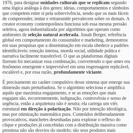
1976, para designar
unidades culturais que se replicam
segundo
uma lógica análoga à dos genes: ideias, comportamentos e símbolos
que competem entre si pela sobrevivência, sendo que os mais fáceis
de compreender, imitar e retransmitir prevalecem sobre os demais. A
creator economy contemporânea funciona sob essa mesma pressão
seletiva, agora industrializada por algoritmos que operam como
ambientes de
seleção natural acelerada
. Jonah Berger, referência
global em comportamento do consumidor e marketing, demonstrou
em suas pesquisas que a disseminação em escala obedece a padrões
identificáveis: emoção intensa, moeda social, utilidade prática e
narrativa facilmente transferível. O que as plataformas digitais
fizeram foi mecanizar essa combinação, convertendo o que antes era
fenômeno emergente e imprevisível em uma engrenagem replicável,
escalável e, por essa razão,
profundamente viciante
.
É precisamente no caráter compulsivo desse sistema que emerge sua
dimensão mais perturbadora. Se o algoritmo seleciona e amplifica
aquilo que maximiza engajamento, e se as emoções que mais
engajam são, recorrentemente, indignação, controvérsia e senso de
urgência, então a arquitetura não é neutra; ela carrega um viés
estrutural
em direção à polarização
. Não por intenção ideológica,
mas por otimização matemática pura. Conteúdos deliberadamente
provocativos, manchetes desenhadas para explorar o reflexo do
clique e produções já concebidas com a distribuição massiva como
premissa não são desvios do modelo; são seus produtos mais