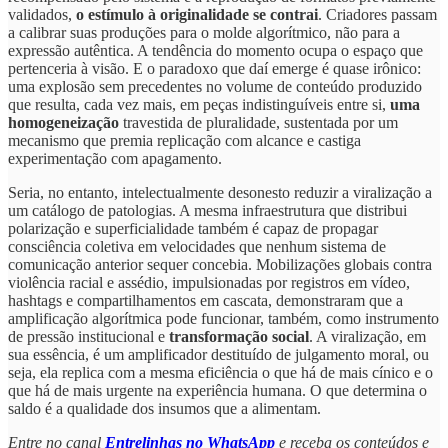
validados,
o estímulo à originalidade se contrai
. Criadores passam
a calibrar suas produções para o molde algorítmico, não para a
expressão autêntica. A tendência do momento ocupa o espaço que
pertenceria à visão. E o paradoxo que daí emerge é quase irônico:
uma explosão sem precedentes no volume de conteúdo produzido
que resulta, cada vez mais, em peças indistinguíveis entre si,
uma
homogeneização
travestida de pluralidade, sustentada por um
mecanismo que premia replicação com alcance e castiga
experimentação com apagamento.
Seria, no entanto, intelectualmente desonesto reduzir a viralização a
um catálogo de patologias. A mesma infraestrutura que distribui
polarização e superficialidade também é capaz de propagar
consciência coletiva em velocidades que nenhum sistema de
comunicação anterior sequer concebia. Mobilizações globais contra
violência racial e assédio, impulsionadas por registros em vídeo,
hashtags e compartilhamentos em cascata, demonstraram que a
amplificação algorítmica pode funcionar, também, como instrumento
de pressão institucional e
transformação social
. A viralização, em
sua essência, é um amplificador destituído de julgamento moral, ou
seja, ela replica com a mesma eficiência o que há de mais cínico e o
que há de mais urgente na experiência humana. O que determina o
saldo é a qualidade dos insumos que a alimentam.
Entre no canal
Entrelinhas no WhatsApp
e receba os conteúdos e