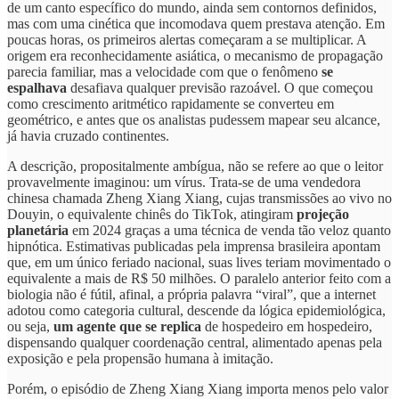
de um canto específico do mundo, ainda sem contornos definidos,
mas com uma cinética que incomodava quem prestava atenção. Em
poucas horas, os primeiros alertas começaram a se multiplicar. A
origem era reconhecidamente asiática, o mecanismo de propagação
parecia familiar, mas a velocidade com que o fenômeno
se
espalhava
desafiava qualquer previsão razoável. O que começou
como crescimento aritmético rapidamente se converteu em
geométrico, e antes que os analistas pudessem mapear seu alcance,
já havia cruzado continentes.
A descrição, propositalmente ambígua, não se refere ao que o leitor
provavelmente imaginou: um vírus. Trata-se de uma vendedora
chinesa chamada Zheng Xiang Xiang, cujas transmissões ao vivo no
Douyin, o equivalente chinês do TikTok, atingiram
projeção
planetária
em 2024 graças a uma técnica de venda tão veloz quanto
hipnótica. Estimativas publicadas pela imprensa brasileira apontam
que, em um único feriado nacional, suas lives teriam movimentado o
equivalente a mais de R$ 50 milhões. O paralelo anterior feito com a
biologia não é fútil, afinal, a própria palavra “viral”, que a internet
adotou como categoria cultural, descende da lógica epidemiológica,
ou seja,
um agente que se replica
de hospedeiro em hospedeiro,
dispensando qualquer coordenação central, alimentado apenas pela
exposição e pela propensão humana à imitação.
Porém, o episódio de Zheng Xiang Xiang importa menos pelo valor