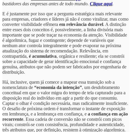
bastidores das empresas antes de todo mundo.
Clique aqui
.
E é justamente por isso que a pergunta estratégica mais relevante
para empresas, criadores e líderes já não é como viralizar, mas como
converter visibilidade efêmera
em relevância durável
. A distinção
entre esses dois conceitos é, possivelmente, a linha divisória mais
importante que se pode traçar na economia da atenção. Visibilidade
é algorítmica, fugaz e contingente; depende de variáveis que
nenhum ator controla integralmente e pode evaporar na próxima
atualização do sistema de recomendação. Relevância, em
contrapartida,
é acumulativa
, orgânica e resiliente; ela se constrói
sobre a capacidade de gerar identificação emocional e confiança
genuína, atributos que não podem ser fabricados por engenharia de
distribuição.
Há, inclusive, quem já comece a mapear essa transição sob a
nomenclatura de
“economia da intenção”
, um desdobramento
conceitual em que o valor migra do tempo de tela capturado para a
disposição real do indivíduo em agir a partir do que consumiu.
Captar o olhar é condição necessária, mas radicalmente insuficiente.
O desafio de próxima ordem é transformar o instante de exposição
em lembrança, e a lembrança em confiança, e
a confiança em ação
recorrente
. Essa cadeia de conversão não se constrói com picos
virais; constrói-se com consistência, profundidade e autenticidade,
três atributos que, por definição, resistem à otimização algorítmica.