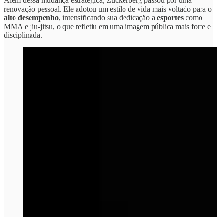
Além dessa mudança estratégica, Zuckerberg passou por uma
renovação pessoal. Ele adotou um estilo de vida mais voltado para o
alto desempenho
, intensificando sua dedicação a
esportes
como
MMA e jiu-jitsu, o que refletiu em uma imagem pública mais forte e
disciplinada.