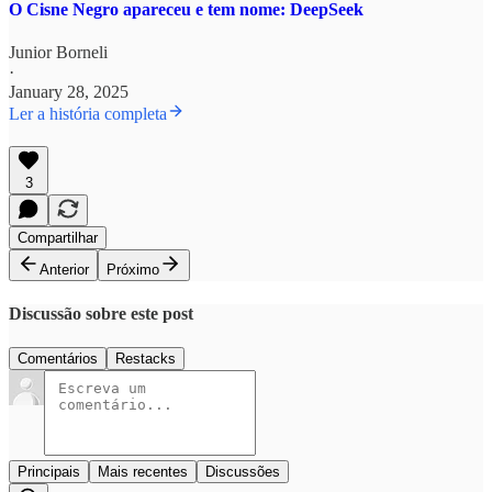
O Cisne Negro apareceu e tem nome: DeepSeek
Junior Borneli
·
January 28, 2025
Ler a história completa
3
Compartilhar
Anterior
Próximo
Discussão sobre este post
Comentários
Restacks
Principais
Mais recentes
Discussões