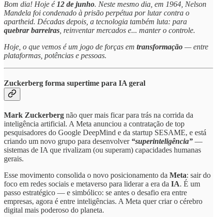
Bom dia! Hoje é
12 de junho
. Neste mesmo dia, em 1964, Nelson
Mandela foi condenado à prisão perpétua por lutar contra o
apartheid. Décadas depois, a tecnologia também luta: para
quebrar barreiras
, reinventar mercados e... manter o controle.
Hoje, o que vemos é um jogo de forças em
transformação
— entre
plataformas, potências e pessoas.
Zuckerberg forma supertime para IA geral
Mark Zuckerberg
não quer mais ficar para trás na corrida da
inteligência artificial. A Meta anunciou a contratação de top
pesquisadores do Google DeepMind e da startup SESAME, e está
criando um novo grupo para desenvolver
“superinteligência”
—
sistemas de IA que rivalizam (ou superam) capacidades humanas
gerais.
Esse movimento consolida o novo posicionamento da
Meta
: sair do
foco em redes sociais e metaverso para liderar a era da
IA
. É um
passo estratégico — e simbólico: se antes o desafio era entre
empresas, agora é entre inteligências. A Meta quer criar o cérebro
digital mais poderoso do planeta.