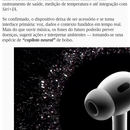
rastreamento de saúde, medição de temperatura e até integração com
Siri+IA.
Se confirmado, o dispositivo deixa de ser acessório e se torna
interface primária: voz, dados e contexto fundidos em tempo real.
Mais do que ouvir música, os fones do futuro poderão prever
doenças, sugerir ações e interpretar ambientes — tornando-se uma
espécie de
“copiloto neural”
de bolso.