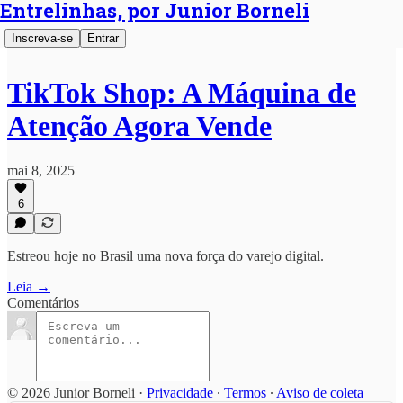
Entrelinhas, por Junior Borneli
Inscreva-se
Entrar
TikTok Shop: A Máquina de
Atenção Agora Vende
mai 8, 2025
6
Estreou hoje no Brasil uma nova força do varejo digital.
Leia →
Comentários
© 2026 Junior Borneli
·
Privacidade
∙
Termos
∙
Aviso de coleta