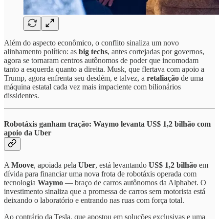
Além do aspecto econômico, o conflito sinaliza um novo
alinhamento político: as
big techs
, antes cortejadas por governos,
agora se tornaram centros autônomos de poder que incomodam
tanto a esquerda quanto a direita. Musk, que flertava com apoio a
Trump, agora enfrenta seu desdém, e talvez, a
retaliação
de uma
máquina estatal cada vez mais impaciente com bilionários
dissidentes.
Robotáxis ganham tração: Waymo levanta US$ 1,2 bilhão com
apoio da Uber
A
Moove
, apoiada pela
Uber
, está levantando
US$ 1,2 bilhão
em
dívida para financiar uma nova frota de robotáxis operada com
tecnologia
Waymo
— braço de carros autônomos da Alphabet. O
investimento sinaliza que a promessa de carros sem motorista está
deixando o laboratório e entrando nas ruas com força total.
Ao contrário da Tesla, que apostou em soluções exclusivas e uma