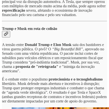
principal voz da disrupção automotiva. A Tesla, que sempre operou
com múltiplos de mercado muito acima da média, pode agora sofrer
reprecificação
severa, afetando o ecossistema de inovação
financiado pelo seu carisma e pelo seu valuation.
Trump e Musk em rota de colisão
A tensão entre
Donald Trump e Elon Musk
saiu dos bastidores e
virou guerra pública. O pivô? O
“Big Beautiful Bill”
, aprovado no
Senado com uma vitória republicana. O pacote inclui cortes de
subsídios para veículos elétricos e um reposicionamento fiscal que
Trump considera “pró-indústria tradicional”. Musk, por sua vez,
chama a
proposta de "retrógrada"
e "inimiga da inovação
americana".
É o embate entre o populismo
protecionista e o tecnoglobalismo
libertário. Musk defende mais abertura e incentivos à disrupção;
Trump quer proteger empregos industriais e combater o que chama
de “agenda verde ideológica”. O resultado é que Tesla e SpaceX
(ambas grandes receptoras de contratos e incentivos federais) podem
ser diretamente impactadas por um corte de apoio do governo.