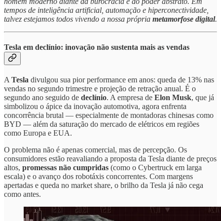
homem moderno diante da burocracia e do poder abstrato. Em
tempos de inteligência artificial, automação e hiperconectividade,
talvez estejamos todos vivendo a nossa própria
metamorfose digital
.
Tesla em declínio: inovação não sustenta mais as vendas
A
Tesla
divulgou sua pior performance em anos: queda de 13% nas
vendas no segundo trimestre e projeção de retração anual. É o
segundo ano seguido de
declínio
. A empresa de
Elon Musk
, que já
simbolizou o ápice da inovação automotiva, agora enfrenta
concorrência brutal — especialmente de montadoras chinesas como
BYD — além da saturação do mercado de elétricos em regiões
como Europa e EUA.
O problema não é apenas comercial, mas de percepção. Os
consumidores estão reavaliando a proposta da Tesla diante de preços
altos,
promessas não cumpridas
(como o Cybertruck em larga
escala) e o avanço dos robotáxis concorrentes. Com margens
apertadas e queda no market share, o brilho da Tesla já não cega
como antes.