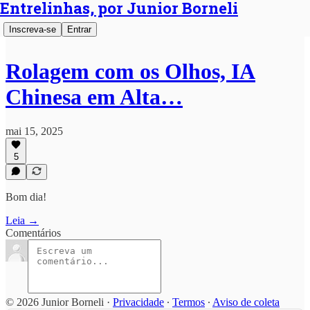
Entrelinhas, por Junior Borneli
Inscreva-se
Entrar
Rolagem com os Olhos, IA
Chinesa em Alta…
mai 15, 2025
5
Bom dia!
Leia →
Comentários
© 2026 Junior Borneli
·
Privacidade
∙
Termos
∙
Aviso de coleta