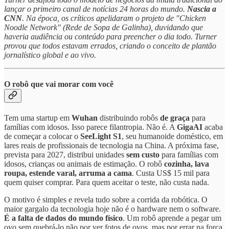
lançar o primeiro canal de notícias 24 horas do mundo.
Nascia a
CNN
. Na época, os críticos apelidaram o projeto de "Chicken
Noodle Network" (Rede de Sopa de Galinha), duvidando que
haveria audiência ou conteúdo para preencher o dia todo. Turner
provou que todos estavam errados, criando o conceito de plantão
jornalístico global e ao vivo.
O robô que vai morar com você
Tem uma startup em
Wuhan
distribuindo robôs
de graça
para
famílias com idosos. Isso parece filantropia. Não é. A
GigaAI
acaba
de começar a colocar o
SeeLight S1
, seu humanoide doméstico, em
lares reais de profissionais de tecnologia na China. A próxima fase,
prevista para 2027, distribui unidades
sem custo
para famílias com
idosos, crianças ou animais de estimação. O robô
cozinha, lava
roupa, estende varal, arruma a cama
. Custa US$ 15 mil para
quem quiser comprar. Para quem aceitar o teste, não custa nada.
O motivo é simples e revela tudo sobre a corrida da robótica. O
maior gargalo da tecnologia hoje não é o hardware nem o software.
É a falta de dados do mundo físico
. Um robô aprende a pegar um
ovo sem quebrá-lo não por ver fotos de ovos, mas por errar na força