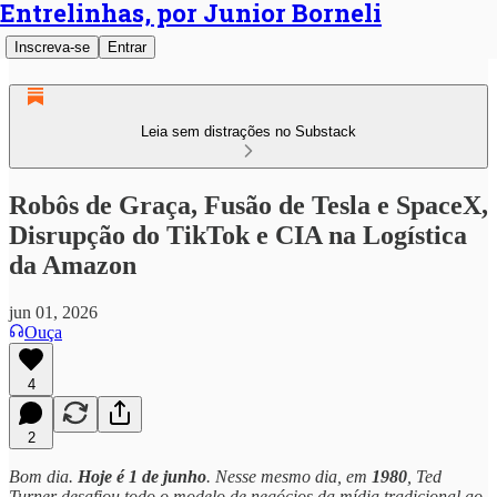
Entrelinhas, por Junior Borneli
Inscreva-se
Entrar
Leia sem distrações no Substack
Robôs de Graça, Fusão de Tesla e SpaceX,
Disrupção do TikTok e CIA na Logística
da Amazon
jun 01, 2026
Ouça
4
2
Bom dia.
Hoje é 1 de junho
. Nesse mesmo dia, em
1980
, Ted
Turner desafiou todo o modelo de negócios da mídia tradicional ao