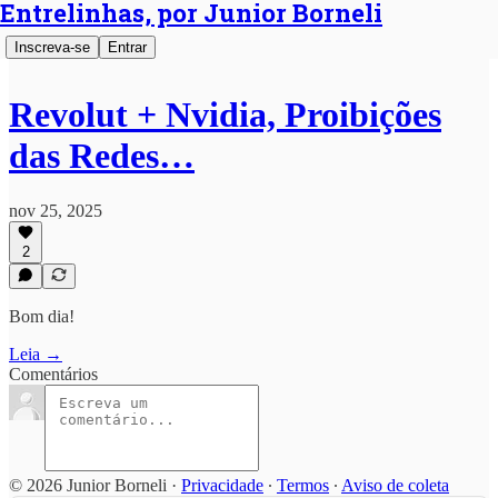
Entrelinhas, por Junior Borneli
Inscreva-se
Entrar
Revolut + Nvidia, Proibições
das Redes…
nov 25, 2025
2
Bom dia!
Leia →
Comentários
© 2026 Junior Borneli
·
Privacidade
∙
Termos
∙
Aviso de coleta