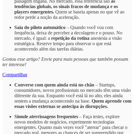
paisagem engana. No mercado, essa referência são
as
tendências globais, os sinais fracos de mudança e os
players emergentes.
Quem se baseia apenas no que vê ao
redor perde a noção da aceleração.
Saia do piloto automático
– Quando você voa com
frequência, deixa de perceber a decolagem e o pouso. No
mercado, é igual: a
repetição da rotina
anestesia a visão
estratégica. Reserve tempo para observar o que está
acontecendo além das tarefas diárias.
Gostou esse artigo? Envie para mais pessoas que também possam
ter interesse!
Compartilhar
Converse com quem ainda está no chão
– Startups,
consumidores, novos profissionais no mercado têm uma visão
diferente da sua. Enquanto você está lá no alto, eles ainda
sentem a mudança acontecendo na base.
Quem aprende com
essas visões externas se antecipa às disrupções.
Simule aterrissagens frequentes
– Faça testes, explore
novos modelos de negócios, experimente tecnologias
emergentes. Quanto mais vezes você "aterrar" para checar o
mercado real, menores as chances de ser surpreendido por