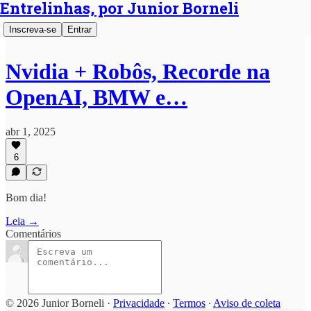
Entrelinhas, por Junior Borneli
Inscreva-se
Entrar
Nvidia + Robôs, Recorde na
OpenAI, BMW e…
abr 1, 2025
6
Bom dia!
Leia →
Comentários
© 2026 Junior Borneli
·
Privacidade
∙
Termos
∙
Aviso de coleta