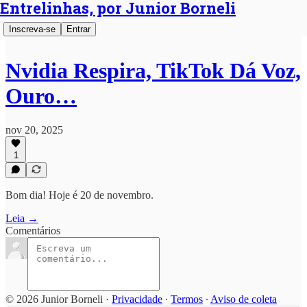
Entrelinhas, por Junior Borneli
Inscreva-se
Entrar
Nvidia Respira, TikTok Dá Voz,
Ouro…
nov 20, 2025
1
Bom dia! Hoje é 20 de novembro.
Leia →
Comentários
© 2026 Junior Borneli
·
Privacidade
∙
Termos
∙
Aviso de coleta