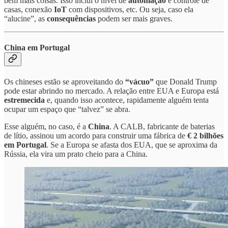
bem mais coisas. Isso inclui o nível de
automação
e controle de
casas, conexão
IoT
com dispositivos, etc. Ou seja, caso ela
“alucine”, as
consequências
podem ser mais graves.
China em Portugal
Os chineses estão se aproveitando do
“vácuo”
que Donald Trump
pode estar abrindo no mercado. A relação entre EUA e Europa está
estremecida
e, quando isso acontece, rapidamente alguém tenta
ocupar um espaço que “talvez” se abra.
Esse alguém, no caso, é a
China
. A CALB, fabricante de baterias
de lítio, assinou um acordo para construir uma fábrica de
€ 2 bilhões
em Portugal
. Se a Europa se afasta dos EUA, que se aproxima da
Rússia, ela vira um prato cheio para a China.