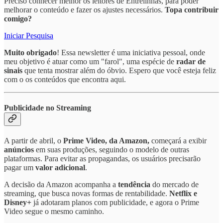
Preciso conhecer melhor os leitores de Entrelinhas, para poder
melhorar o conteúdo e fazer os ajustes necessários.
Topa contribuir
comigo?
Iniciar Pesquisa
Muito obrigado
! Essa newsletter é uma iniciativa pessoal, onde
meu objetivo é atuar como um "farol", uma espécie de
radar de
sinais
que tenta mostrar além do óbvio. Espero que você esteja feliz
com o os conteúdos que encontra aqui.
Publicidade no Streaming
A partir de abril, o
Prime Video, da Amazon,
começará a exibir
anúncios
em suas produções, seguindo o modelo de outras
plataformas. Para evitar as propagandas, os usuários precisarão
pagar um
valor adicional
.
A decisão da Amazon acompanha a
tendência
do mercado de
streaming, que busca novas formas de rentabilidade.
Netflix e
Disney+
já adotaram planos com publicidade, e agora o Prime
Video segue o mesmo caminho.