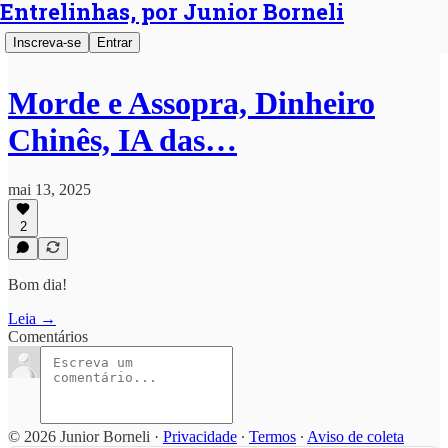
Entrelinhas, por Junior Borneli
Inscreva-se
Entrar
Morde e Assopra, Dinheiro
Chinês, IA das…
mai 13, 2025
2
Bom dia!
Leia →
Comentários
© 2026 Junior Borneli
·
Privacidade
∙
Termos
∙
Aviso de coleta