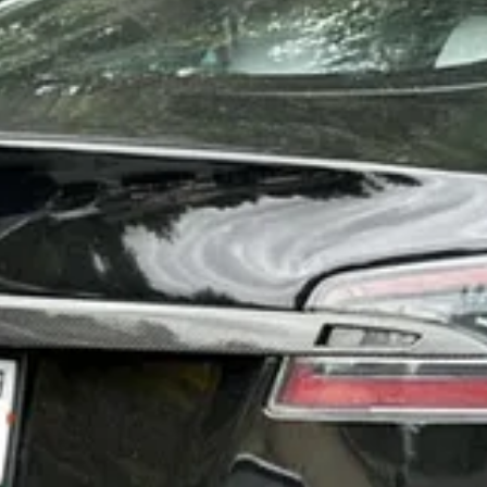
se que gostaria de firmar uma parceria com a
Tesla
para acelerar a transi
posta a
compartilhar tecnologia
de baterias e de direção autônoma com 