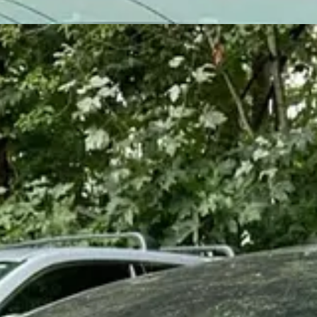
 Musk, não querem ser associados a ele. Essa aversão à figura de Elon M
êm sido alvo de vandalismo nos EUA e na Europa. Os veículos estão sen