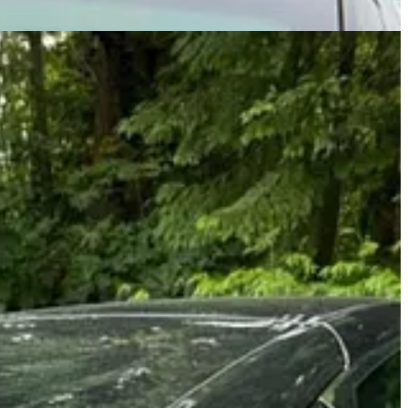
usk também tem gerado protestos em frente a lojas e fábricas da Tesla.
do danificados ou pichados com frases de protesto contra as posições