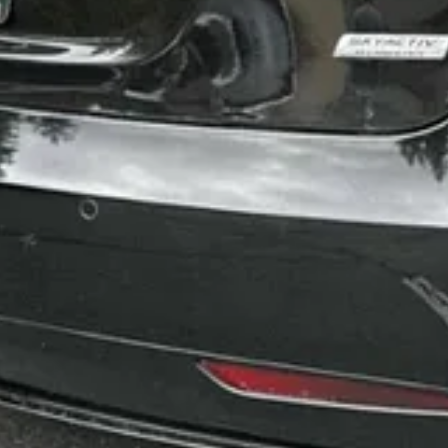
 de Hong Kong, justamente para
expandir
seus negócios para fora da 
que os chineses transfiram
propriedade intelectual
para empresas euro
 Quem viu o desfile da
Mocidade
no carnaval do Rio de Janeiro conhece
 dois “cães robôs". Eles participaram da comissão de frente da escola