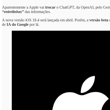
Aparentemente a Apple vai
trocar
o ChatGPT, da OpenAI, pelo Gemini
“entrelinhas”
das informações.
A nova versão iOS 18.4 será lançada em abril. Porém, a
versão beta
d
de
IA do Google
por lá.