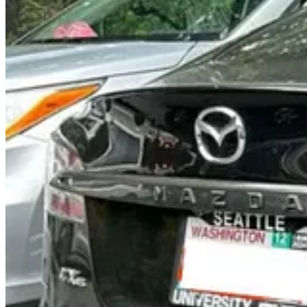
Em uma parceria improvável, Stella Li, vice-presidente da
BYD
, dis
disputa, eles têm esse
ponto em comum
.
Além da “luta” contra os carros à gasolina, a BYD disse que está dis