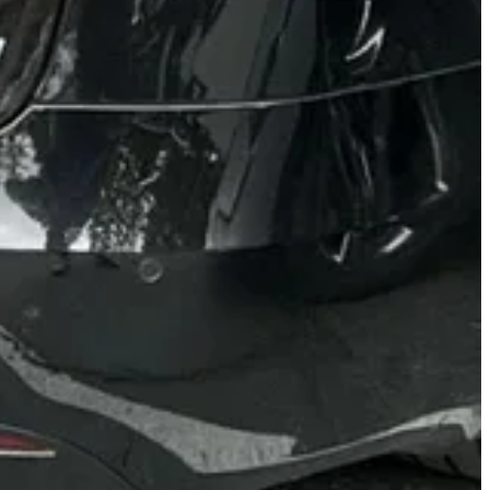
China. A
Europa
, pelo visto, é o principal objetivo territorial da
peias em troca de
subsídios
. De um jeito ou de outro, os dois lados
u, pela primeira vez, os robôs da fabricante chinesa
Unitree
, uma
 de samba, que apresentou o enredo
Voltando Para o Futuro – Não Há