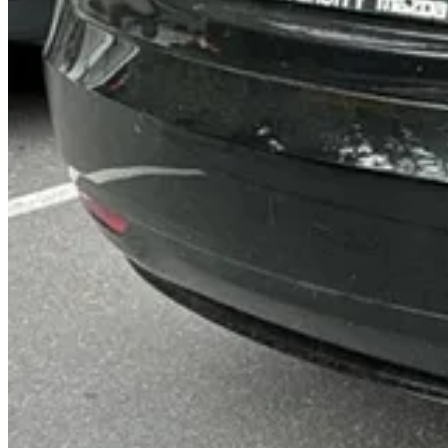
A BYD acabou de levantar
US$ 5,6 bilhões
numa captação na bolsa
montadora chinesa.
Contudo, a União Européia vai fazer jogo duro. Os europeus querem 
parecem querer a colaboração.
Robôs no carnaval
Quando eu falo que os
robôs
logo estarão entre nós,
não é exagero
.
das mais avançadas do mundo.
Quatro robôs
participaram da festa, sendo dois
humanóides
e outros
Limites Pra Sonhar
.