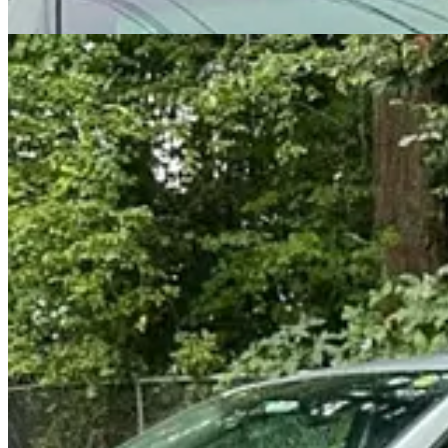
Vergonha:
proprietários de carros da Tesla, contrários à política de
Medo:
também por conta do envolvimento político, carros da Tesla t
políticas de Elon Musk.
Todos contra a gasolina