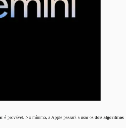
or
é provável. No mínimo, a Apple passará a usar os
dois algoritmos