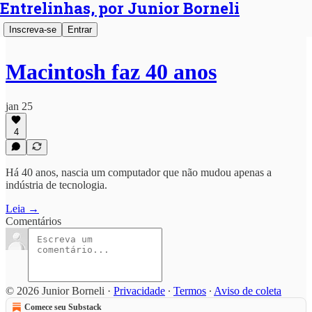
Entrelinhas, por Junior Borneli
Inscreva-se
Entrar
Macintosh faz 40 anos
jan 25
4
Há 40 anos, nascia um computador que não mudou apenas a
indústria de tecnologia.
Leia →
Comentários
© 2026 Junior Borneli
·
Privacidade
∙
Termos
∙
Aviso de coleta
Comece seu Substack