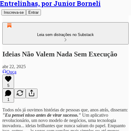
Entrelinhas, por Junior Borneli
Inscreva-se
Entrar
Leia sem distrações no Substack
Ideias Não Valem Nada Sem Execução
abr 22, 2025
Ouça
5
1
Todos nós já ouvimos histórias de pessoas que, anos atrás, disseram:
"Eu pensei nisso antes de virar sucesso."
Um aplicativo
revolucionário, um novo modelo de negócios, uma tecnologia
inovadora... ideias brilhantes que nunca saíram do papel. Enquanto
isso, outros — às vezes com versões mais simples ou até menos