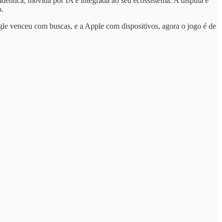
êntica, movida por IA e integrada ao seu ecossistema. A disputa é
o.
le venceu com buscas, e a Apple com dispositivos, agora o jogo é de