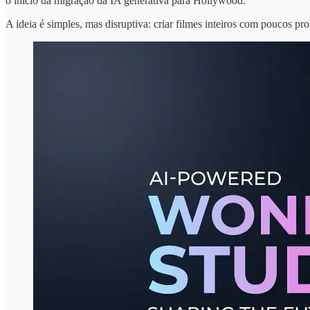
o início da migração da IA generativa para Hollywood.
A ideia é simples, mas disruptiva: criar filmes inteiros com poucos pro