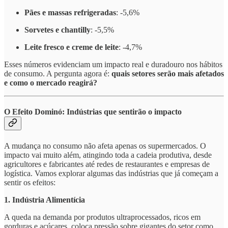
Pães e massas refrigeradas
: -5,6%
Sorvetes e chantilly
: -5,5%
Leite fresco e creme de leite
: -4,7%
Esses números evidenciam um impacto real e duradouro nos hábitos
de consumo. A pergunta agora é:
quais setores serão mais afetados
e como o mercado reagirá?
O Efeito Dominó: Indústrias que sentirão o impacto
A mudança no consumo não afeta apenas os supermercados. O
impacto vai muito além, atingindo toda a cadeia produtiva, desde
agricultores e fabricantes até redes de restaurantes e empresas de
logística. Vamos explorar algumas das indústrias que já começam a
sentir os efeitos:
1. Indústria Alimentícia
A queda na demanda por produtos ultraprocessados, ricos em
gorduras e açúcares, coloca pressão sobre gigantes do setor como