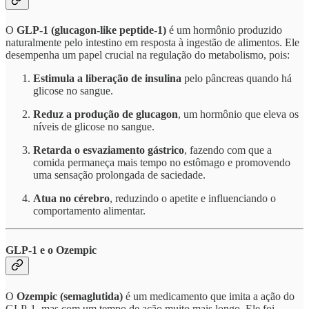
O
GLP-1 (glucagon-like peptide-1)
é um hormônio produzido
naturalmente pelo intestino em resposta à ingestão de alimentos. Ele
desempenha um papel crucial na regulação do metabolismo, pois:
Estimula a liberação de insulina
pelo pâncreas quando há
glicose no sangue.
Reduz a produção de glucagon
, um hormônio que eleva os
níveis de glicose no sangue.
Retarda o esvaziamento gástrico
, fazendo com que a
comida permaneça mais tempo no estômago e promovendo
uma sensação prolongada de saciedade.
Atua no cérebro
, reduzindo o apetite e influenciando o
comportamento alimentar.
GLP-1 e o Ozempic
O
Ozempic (semaglutida)
é um medicamento que imita a ação do
GLP-1, mas com um tempo de ação muito mais longo. Ele foi