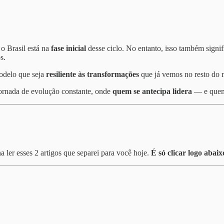
 o Brasil está na
fase inicial
desse ciclo. No entanto, isso também sig
s.
modelo que seja
resiliente às transformações
que já vemos no resto do
 jornada de evolução constante, onde
quem se antecipa lidera
— e quem f
 ler esses 2 artigos que separei para você hoje.
É só clicar logo abaix