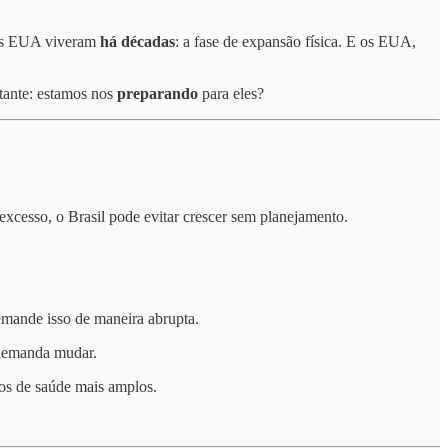
os EUA viveram
há décadas
: a fase de expansão física. E os EUA,
tante: estamos nos
preparando
para eles?
xcesso, o Brasil pode evitar crescer sem planejamento.
demande isso de maneira abrupta.
a demanda mudar.
ços de saúde mais amplos.