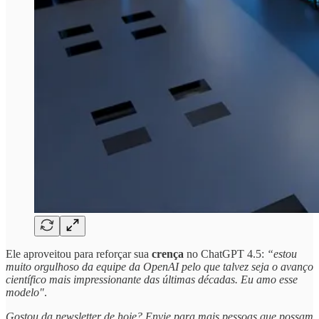
Ele aproveitou para reforçar sua
crença
no ChatGPT 4.5:
“estou
muito orgulhoso da equipe da OpenAI pelo que talvez seja o avanço
científico mais impressionante das últimas décadas. Eu amo esse
modelo"
.
Gostou da newsletter de hoje? Envie para mais pessoas que possam