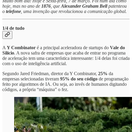
Muito bom dia! Hoje é Sexta-feira, 7 de março. Foi num dia como
hoje, mas no ano de
1876
, que
Alexander Graham Bell
patenteou
o
telefone
, uma invenção que revolucionou a comunicação global.
1/4 de tudo
A
Y Combinator
é a principal aceleradora de startups do
Vale do
Silício
. A nova safra de empresas que acaba de entrar no programa
de aceleração tem uma característica interessante: 1/4 delas foi criada
com o uso de inteligência artificial.
Segundo Jared Friedman, diretor da Y Combinator,
25%
da
empresas selecionadas tiveram
95% do seu código
de programação
feito por algoritmos de IA. Ou seja, ao invés de humanos digitando
códigos, a própria “máquina” o fez.