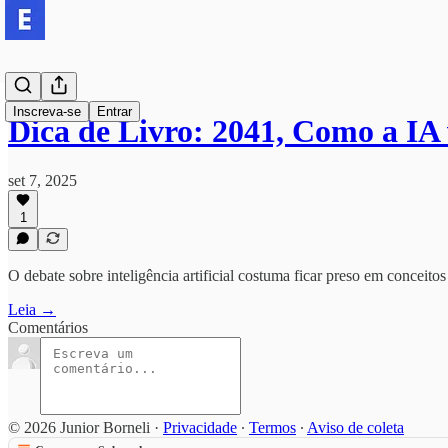
Inscreva-se
Entrar
Dica de Livro: 2041, Como a I
set 7, 2025
1
O debate sobre inteligência artificial costuma ficar preso em conceito
Leia →
Comentários
© 2026 Junior Borneli
·
Privacidade
∙
Termos
∙
Aviso de coleta