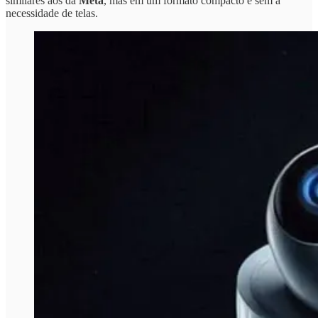
similares aos da
Meta
, mas em um formato compacto e sem a
necessidade de telas.