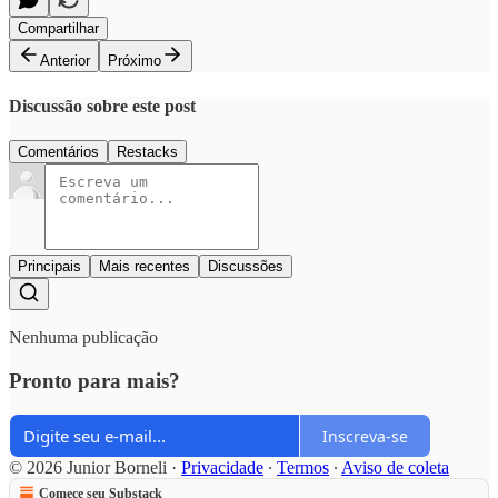
Compartilhar
Anterior
Próximo
Discussão sobre este post
Comentários
Restacks
Principais
Mais recentes
Discussões
Nenhuma publicação
Pronto para mais?
Inscreva-se
© 2026 Junior Borneli
·
Privacidade
∙
Termos
∙
Aviso de coleta
Comece seu Substack