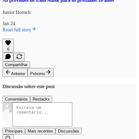
As previsões de Elon Musk para os próximos 10 anos
Junior Borneli
·
Jan 24
Read full story
6
Compartilhar
Anterior
Próximo
Discussão sobre este post
Comentários
Restacks
Principais
Mais recentes
Discussões