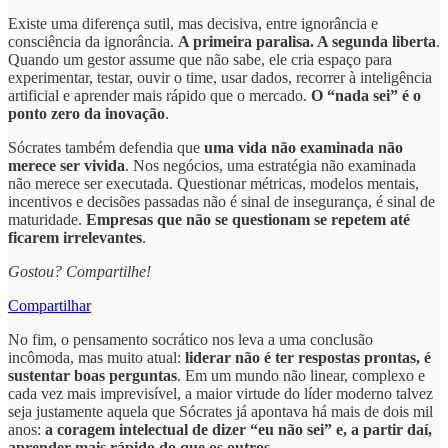
Existe uma diferença sutil, mas decisiva, entre ignorância e
consciência da ignorância.
A primeira paralisa. A segunda liberta
.
Quando um gestor assume que não sabe, ele cria espaço para
experimentar, testar, ouvir o time, usar dados, recorrer à inteligência
artificial e aprender mais rápido que o mercado.
O “nada sei” é o
ponto zero da inovação
.
Sócrates também defendia que
uma vida não examinada não
merece ser vivida
. Nos negócios, uma estratégia não examinada
não merece ser executada. Questionar métricas, modelos mentais,
incentivos e decisões passadas não é sinal de insegurança, é sinal de
maturidade.
Empresas que não se questionam se repetem até
ficarem irrelevantes
.
Gostou? Compartilhe!
Compartilhar
No fim, o pensamento socrático nos leva a uma conclusão
incômoda, mas muito atual:
liderar não é ter respostas prontas, é
sustentar boas perguntas
. Em um mundo não linear, complexo e
cada vez mais imprevisível, a maior virtude do líder moderno talvez
seja justamente aquela que Sócrates já apontava há mais de dois mil
anos:
a coragem intelectual de dizer “eu não sei” e, a partir daí,
aprender mais rápido do que os outros
.