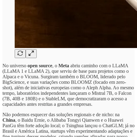
No universo
open source
, o
Meta
abriu caminho com o LLaMA
(LLaMA 1 e LLaMA 2), que serviu de base para projetos como o
Alpaca e o Vicuna. Surgiram também o BLOOM, liderado pelo
BigScience, e suas variações como BLOOMZ (focado em zero-
shot), além de iniciativas europeias como o Aleph Alpha. Ao mesmo
tempo, laboratórios independentes lançaram o Mistral 7B, o Falcon
(7B, 40B e 180B) e o StableLM, que democratizaram o acesso a
capacidades antes restritas a grandes empresas.
Não podemos esquecer das soluções regionais e de nicho: na
China
, o Baidu Ernie, o Alibaba Tongyi Qianwen e o Huawei
PanGu têm forte adoção local; o Tsinghua lançou o ChatGLM; já no
Brasil e América Latina, startups vêm experimentando adaptações e
fine-tunings desses modelos, criando versões afinadas para nosso