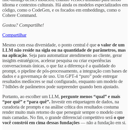
idioma e contextos culturais. Há ainda os modelos especializados em
código, como o CodeGen, e os focados em embeddings, como o
Cohere Command.
Gostou? Compartilhe!
Compartilhar
Mesmo com essa diversidade, o ponto central é que
o valor de um
LLM não reside na sigla ou na quantidade de parâmetros, mas
na aplicação
. Seja para automatizar atendimento ao cliente, gerar
insights estratégicos, acelerar pesquisa ou criar experiências
conversacionais únicas, o que faz a diferença é a qualidade do
prompt, o pipeline de pós-processamento, a integração com bases de
dados e a governança de uso. Um GPT-4 “puro” pode entregar
resultados medíocres se mal configurado, enquanto um modelo de
7 bilhões de parâmetros pode surpreender quando bem ajustado.
Portanto, ao escolher um LLM,
pergunte menos “qual” e mais
“por quê” e “para quê”.
Investir em etiquetagem de dados, na
curadoria de prompts e na análise crítica dos resultados costuma
render muito mais retorno do que perseguir sempre o modelo com
mais camadas. No fim, o grande diferencial competitivo será
o que
você constrói em cima dessas fundações
— não a fundação em si.