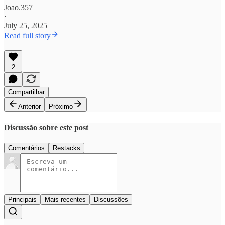
Joao.357
·
July 25, 2025
Read full story
2
Compartilhar
Anterior
Próximo
Discussão sobre este post
Comentários
Restacks
Principais
Mais recentes
Discussões