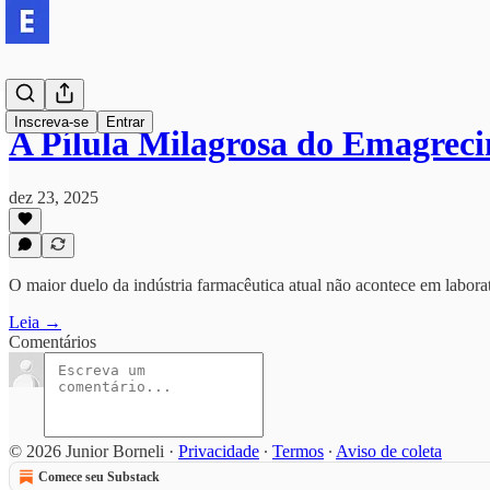
Inscreva-se
Entrar
A Pílula Milagrosa do Emagrec
dez 23, 2025
O maior duelo da indústria farmacêutica atual não acontece em laborat
Leia →
Comentários
© 2026 Junior Borneli
·
Privacidade
∙
Termos
∙
Aviso de coleta
Comece seu Substack