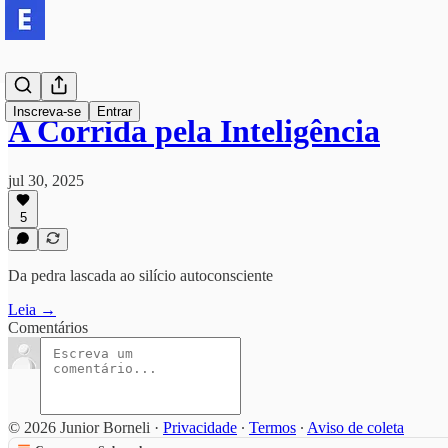
Inscreva-se
Entrar
A Corrida pela Inteligência
jul 30, 2025
5
Da pedra lascada ao silício autoconsciente
Leia →
Comentários
© 2026 Junior Borneli
·
Privacidade
∙
Termos
∙
Aviso de coleta