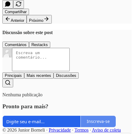
Compartilhar
Anterior
Próximo
Discussão sobre este post
Comentários
Restacks
Principais
Mais recentes
Discussões
Nenhuma publicação
Pronto para mais?
Inscreva-se
© 2026 Junior Borneli
·
Privacidade
∙
Termos
∙
Aviso de coleta