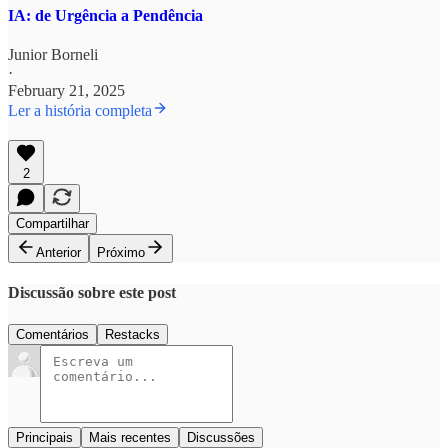
IA: de Urgência a Pendência
Junior Borneli
·
February 21, 2025
Ler a história completa
2
Compartilhar
Anterior
Próximo
Discussão sobre este post
Comentários
Restacks
Principais
Mais recentes
Discussões