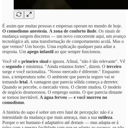
É assim que muitas pessoas e empresas operam no mundo de hoje.
O comodismo anestesia
.
A zona de conforto ilude
. Os sinais de
mudança surgem discretos — um novo concorrente aqui, um avanço
tecnológico ali, uma transformação de comportamento acolá. Mas o
que vemos? Um bocejo. Uma explicação qualquer para adiar a
resposta. Um
apego infantil
ao que sempre funcionou.
Você vê o
primeiro sinal
e ignora. Afinal, "não é tão relevante". Vê
o
segundo
e minimiza. "Ainda estamos fortes", dizem. O
terceiro
surge e você racionaliza. "Nosso mercado é diferente." Enquanto
isso, a temperatura sobe. O ambiente que parecia seguro vai se
tornando
letal
. A vantagem que parecia sólida começa a derreter.
Quando se percebe, o mercado virou. O cliente mudou. O modelo
de negócio desmoronou. O emprego sumiu. O que parecia distante
se tornou inevitável.
A água ferveu — e você morreu no
comodismo
.
A história do sapo é sobre um erro fatal de percepção: não é a
intensidade da mudança que mais ameaça, mas a sua
sutileza
.
Porque o ser humano é adaptativo até demais — mas adapta-se à
ruína com a mesma facilidade com que se adapta ao sucesso, se não