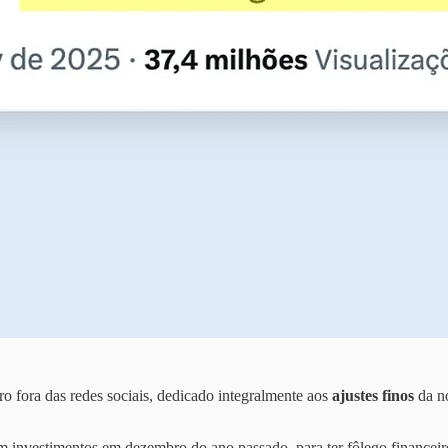
ro fora das redes sociais, dedicado integralmente aos
ajustes finos
da no
 investimentos em dezembro do ano passado, para ter fôlego financeir