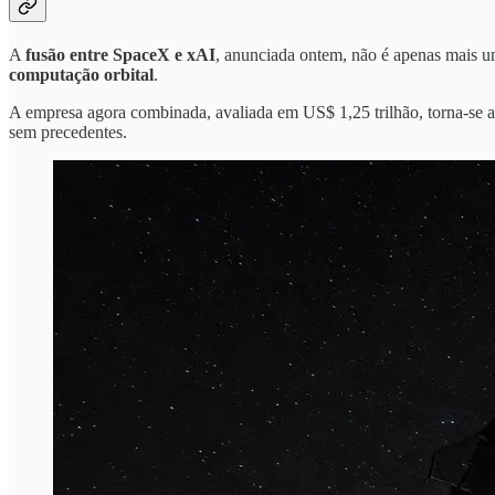
A
fusão entre SpaceX e xAI
, anunciada ontem, não é apenas mais 
computação orbital
.
A empresa agora combinada, avaliada em US$ 1,25 trilhão, torna-se
sem precedentes.