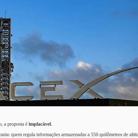
o, a proposta é
implacável
.
rania: quem regula informações armazenadas a 550 quilômetros de alti