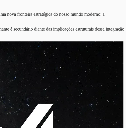
ma nova fronteira estratégica do nosso mundo moderno: a
ante é secundário diante das implicações estruturais dessa integração