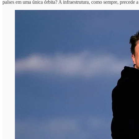
países em uma única órbita? A infraestrutura, como sempre, precede a 