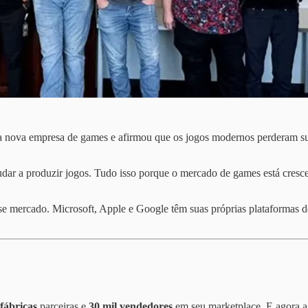
ma nova empresa de games e afirmou que os jogos modernos perderam 
judar a produzir jogos. Tudo isso porque o mercado de games está cres
sse mercado. Microsoft, Apple e Google têm suas próprias plataformas 
 fábricas
parceiras e
30 mil vendedores
em seu marketplace. E agora a