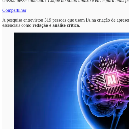
Gostou desse conteúdo? Clique no botão abaixo e envie para mais p
Compartilhar
A pesquisa entrevistou 319 pessoas que usam IA na criação de apres
essenciais como
redação e análise crítica
.