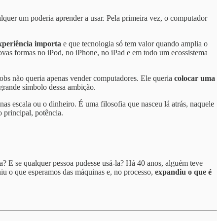
alquer um poderia aprender a usar. Pela primeira vez, o computador
xperiência importa
e que tecnologia só tem valor quando amplia o
vas formas no iPod, no iPhone, no iPad e em todo um ecossistema
 Jobs não queria apenas vender computadores. Ele queria
colocar uma
o grande símbolo dessa ambição.
as escala ou o dinheiro. É uma filosofia que nasceu lá atrás, naquele
principal, potência.
ita? E se qualquer pessoa pudesse usá-la? Há 40 anos, alguém teve
iniu o que esperamos das máquinas e, no processo,
expandiu o que é