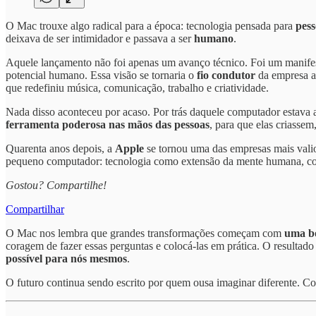
O Mac trouxe algo radical para a época: tecnologia pensada para
pes
deixava de ser intimidador e passava a ser
humano
.
Aquele lançamento não foi apenas um avanço técnico. Foi um manifest
potencial humano. Essa visão se tornaria o
fio condutor
da empresa a
que redefiniu música, comunicação, trabalho e criatividade.
Nada disso aconteceu por acaso. Por trás daquele computador estava
ferramenta poderosa nas mãos das pessoas
, para que elas criasse
Quarenta anos depois, a
Apple
se tornou uma das empresas mais valios
pequeno computador: tecnologia como extensão da mente humana, como
Gostou? Compartilhe!
Compartilhar
O Mac nos lembra que grandes transformações começam com
uma b
coragem de fazer essas perguntas e colocá-las em prática. O resultad
possível para nós mesmos
.
O futuro continua sendo escrito por quem ousa imaginar diferente.