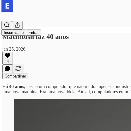
Inscreva-se
Entrar
Macintosh faz 40 anos
jan 25, 2026
4
Compartilhar
Há
40 anos
, nascia um computador que não mudou apenas a indústri
uma nova máquina. Era uma nova ideia. Até ali, computadores eram frio