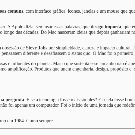
soas comuns
, com interface gráfica, ícones, janelas e um mouse que qu
o. A Apple dizia, sem usar essas palavras, que
design importa
, que
e
o longo das décadas. Do Mac nasceram ideias que depois ganhariam no
 a obsessão de
Steve Jobs
por simplicidade, clareza e impacto cultural.
m, pensassem diferente e desafiassem o status quo. O Mac foi o primeir
as e influentes do planeta. Mas o que sustenta esse tamanho não é apen
 amplificação. Produtos que unem engenharia, design, propósito e, o 
oa pergunta
. E se a tecnologia fosse mais simples? E se ela fosse bon
o não foi apenas um computador. Foi o início de uma jornada que redef
 Como em 1984. Como sempre.