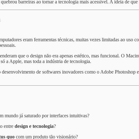
 quebrou barreiras ao tornar a tecnologia mais acessível. A ideia de que
u
putadores eram ferramentas técnicas, muitas vezes limitadas ao uso co
pessoais.
enderam que o design não era apenas estético, mas funcional. O Macint
só a Apple, mas toda a indústria de tecnologia.
desenvolvimento de softwares inovadores como o Adobe Photoshop e fe
 mundo já saturado por interfaces intuitivas?
to entre
design e tecnologia
?
atus quo
com um produto tão visionário?