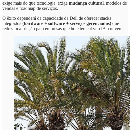
exige mais do que tecnologia: exige
mudança cultural
, modelos de
vendas e roadmap de serviços.
O êxito dependerá da capacidade da Dell de oferecer stacks
integrados
(hardware + software + serviços gerenciados)
que
reduzam a fricção para empresas que hoje terceirizam IA à nuvem.