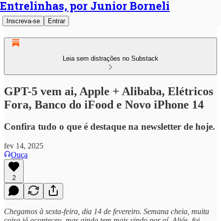
Entrelinhas, por Junior Borneli
Inscreva-se
Entrar
Leia sem distrações no Substack
GPT-5 vem ai, Apple + Alibaba, Elétricos
Fora, Banco do iFood e Novo iPhone 14
Confira tudo o que é destaque na newsletter de hoje.
fev 14, 2025
Ouça
2
Chegamos à sexta-feira, dia 14 de fevereiro. Semana cheia, muita
coisa já aconteceu, mas ainda tem mais vindo por aí. Aliás, foi