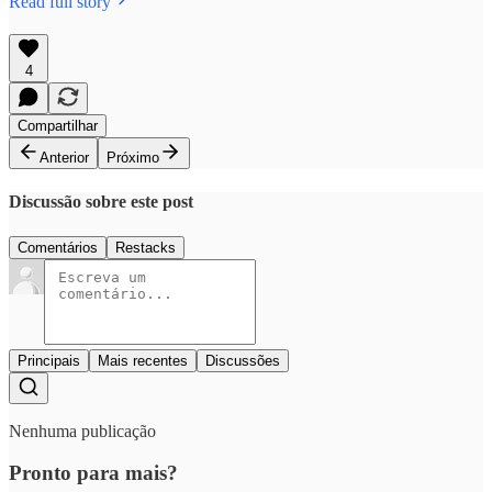
Read full story
4
Compartilhar
Anterior
Próximo
Discussão sobre este post
Comentários
Restacks
Principais
Mais recentes
Discussões
Nenhuma publicação
Pronto para mais?