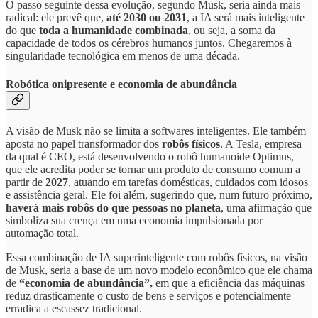
O passo seguinte dessa evolução, segundo Musk, seria ainda mais
radical: ele prevê que,
até 2030 ou 2031
, a IA será mais inteligente
do que
toda a humanidade combinada
, ou seja, a soma da
capacidade de todos os cérebros humanos juntos. Chegaremos à
singularidade tecnológica em menos de uma década.
Robótica onipresente e economia de abundância
A visão de Musk não se limita a softwares inteligentes. Ele também
aposta no papel transformador dos
robôs físicos
. A Tesla, empresa
da qual é CEO, está desenvolvendo o robô humanoide Optimus,
que ele acredita poder se tornar um produto de consumo comum a
partir de
2027
, atuando em tarefas domésticas, cuidados com idosos
e assistência geral. Ele foi além, sugerindo que, num futuro próximo,
haverá mais robôs do que pessoas no planeta
, uma afirmação que
simboliza sua crença em uma economia impulsionada por
automação total.
Essa combinação de IA superinteligente com robôs físicos, na visão
de Musk, seria a base de um novo modelo econômico que ele chama
de
“economia de abundância”,
em que a eficiência das máquinas
reduz drasticamente o custo de bens e serviços e potencialmente
erradica a escassez tradicional.